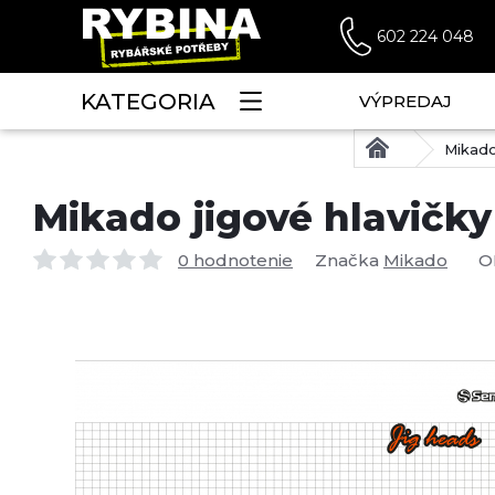
602 224 048
KATEGORIA
VÝPREDAJ
Mikado
Mikado jigové hlavičky
0 hodnotenie
Značka
Mikado
O