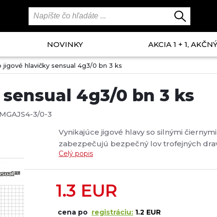
NOVINKY
AKCIA 1 + 1, AKČ
 jigové hlavičky sensual 4g3/0 bn 3 ks
 sensual 4g3/0 bn 3 ks
MGAJS4-3/0-3
Vynikajúce jigové hlavy so silnými čierny
zabezpečujú bezpečný lov trofejných drav
Celý popis
1.3
EUR
cena po
registráciu:
1.2 EUR