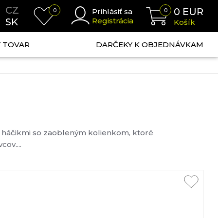
CZ
0
EUR
0
Prihlásiť sa
0
SK
Registrácia
Košík
NÝ TOVAR
DARČEKY K OBJEDNÁVKAM
mi háčikmi so zaobleným kolienkom, ktoré
cov....