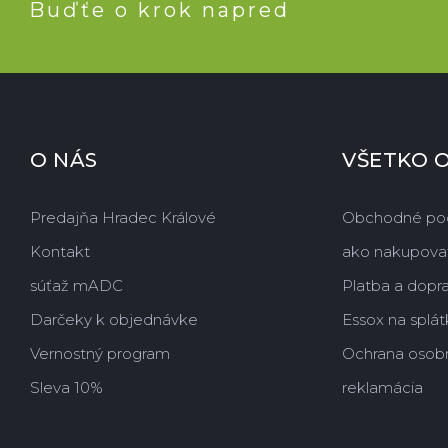
Buďťe o krok napred
O NÁS
VŠETKO 
Predajňa Hradec Králové
Obchodné po
Kontakt
ako nakupova
súťaž mADC
Platba a dopr
Darčeky k objednávke
Essox na splát
Vernostný program
Ochrana osob
Sleva 10%
reklamácia