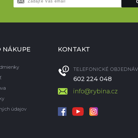
O NÁKUPE
KONTAKT
dmienky
TELEFONICKÉ OBJEDNÁV
ť
602 224 048
ava
info@rybina.cz
ky
ných údajov