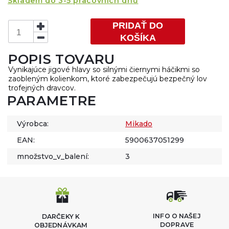
Skladem do 3-5 pracovních dnů
PRIDAŤ DO
KOŠÍKA
POPIS TOVARU
Vynikajúce jigové hlavy so silnými čiernymi háčikmi so
zaobleným kolienkom, ktoré zabezpečujú bezpečný lov
trofejných dravcov.
PARAMETRE
Výrobca:
Mikado
EAN:
5900637051299
množstvo_v_balení:
3
INFO O NAŠEJ
DARČEKY K
DOPRAVE
OBJEDNÁVKAM