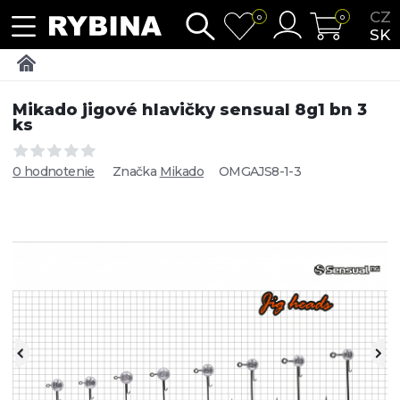
CZ
0
0
SK
Mikado jigové hlavičky sensual 8g1 bn 3
ks
0 hodnotenie
Značka
Mikado
OMGAJS8-1-3