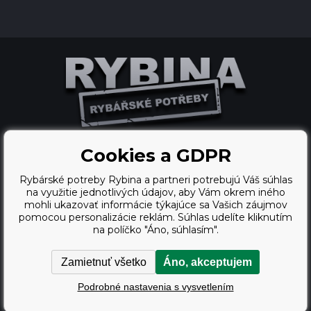
Cookies a GDPR
Ecommerce solutions
Rybárské potreby Rybina a partneri potrebujú Váš súhlas
BINARGON.cz
na využitie jednotlivých údajov, aby Vám okrem iného
mohli ukazovať informácie týkajúce sa Vašich záujmov
webdesign
pomocou personalizácie reklám. Súhlas udelíte kliknutím
na políčko "Áno, súhlasím".
Vortex Vision.cz
Zamietnuť všetko
Áno, akceptujem
Copyright © 2009 - 2026,
Podrobné nastavenia s vysvetlením
Rybárské potreby Rybina