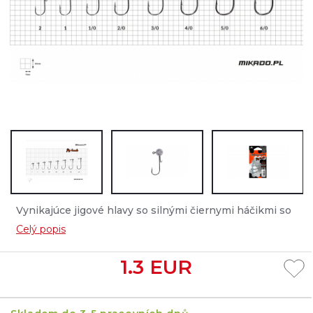
Vynikajúce jigové hlavy so silnými čiernymi háčikmi so
zaobleným kolienkom, ktoré zabezpečujú bezpečný lov
Celý popis
trofejných dravcov....
1.3
EUR