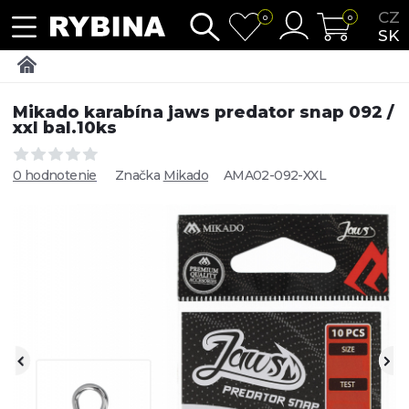
CZ
0
0
SK
Mikado karabína jaws predator snap 092 /
xxl bal.10ks
0 hodnotenie
Značka
Mikado
AMA02-092-XXL