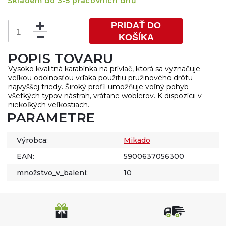
Skladem do 3-5 pracovních dnů
PRIDAŤ DO
KOŠÍKA
POPIS TOVARU
Vysoko kvalitná karabínka na prívlač, ktorá sa vyznačuje
veľkou odolnosťou vďaka použitiu pružinového drôtu
najvyššej triedy. Široký profil umožňuje voľný pohyb
všetkých typov nástrah, vrátane woblerov. K dispozícii v
niekoľkých veľkostiach.
PARAMETRE
Výrobca:
Mikado
EAN:
5900637056300
množstvo_v_balení:
10