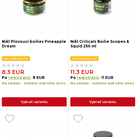
Nikl Plovoucí boilies Pineapple
Nikl Criticals Boilie Scopex &
Dream
Squid 250 ml
VIAC VARIANTOV
VIAC VARIANTOV
8.3 EUR
11.3 EUR
Po
registrácii:
8 EUR
Po
registrácii:
11 EUR
Na sklade - môžete mať ešte dnes
Na sklade - môžete mať ešte dnes
Vybrať variantu
Vybrať variantu