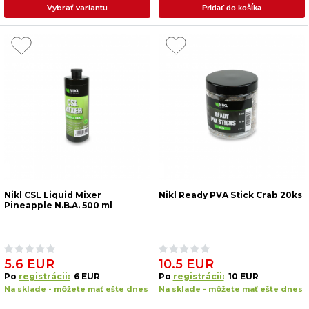
Vybrať variantu
Pridať do košíka
Nikl CSL Liquid Mixer
Nikl Ready PVA Stick Crab 20ks
Pineapple N.B.A. 500 ml
5.6 EUR
10.5 EUR
Po
registrácii:
6 EUR
Po
registrácii:
10 EUR
Na sklade - môžete mať ešte dnes
Na sklade - môžete mať ešte dnes