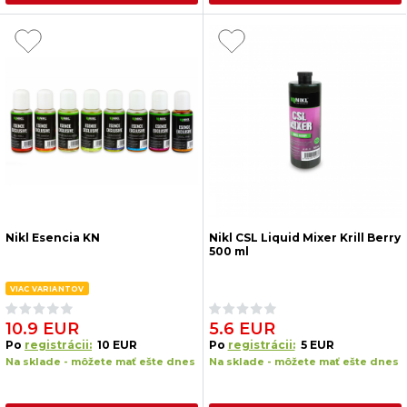
Nikl Esencia KN
Nikl CSL Liquid Mixer Krill Berry
500 ml
VIAC VARIANTOV
10.9 EUR
5.6 EUR
Po
registrácii:
10 EUR
Po
registrácii:
5 EUR
Na sklade - môžete mať ešte dnes
Na sklade - môžete mať ešte dnes