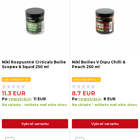
Nikl Rozpustné Criticals Boilie
Nikl Boilies V Dipu Chilli &
Scopex & Squid 250 ml
Peach 250 ml
VIAC VARIANTOV
VIAC VARIANTOV
11.3 EUR
8.7 EUR
Po
registrácii:
11 EUR
Po
registrácii:
8 EUR
Na sklade - môžete mať ešte dnes
Na sklade - môžete mať ešte dnes
Vybrať variantu
Vybrať variantu