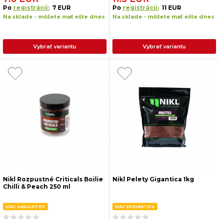
Po
registrácii:
7 EUR
Po
registrácii:
11 EUR
Na sklade - môžete mať ešte dnes
Na sklade - môžete mať ešte dnes
Vybrať variantu
Vybrať variantu
Nikl Rozpustné Criticals Boilie
Nikl Pelety Gigantica 1kg
Chilli & Peach 250 ml
VIAC VARIANTOV
VIAC VARIANTOV