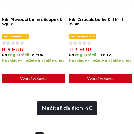
Nikl Plovoucí boilies Scopex &
Nikl Criticals boilie Kill Krill
Squid
250ml
VIAC VARIANTOV
VIAC VARIANTOV
8.3 EUR
11.3 EUR
Po
registrácii:
8 EUR
Po
registrácii:
11 EUR
Na sklade - môžete mať ešte dnes
Na sklade - môžete mať ešte dnes
Vybrať variantu
Vybrať variantu
Načítať ďalších
40