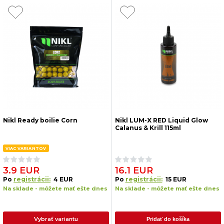
Nikl Ready boilie Corn
Nikl LUM-X RED Liquid Glow
Calanus & Krill 115ml
VIAC VARIANTOV
3.9 EUR
16.1 EUR
Po
registrácii:
4 EUR
Po
registrácii:
15 EUR
Na sklade - môžete mať ešte dnes
Na sklade - môžete mať ešte dnes
Vybrať variantu
Pridať do košíka