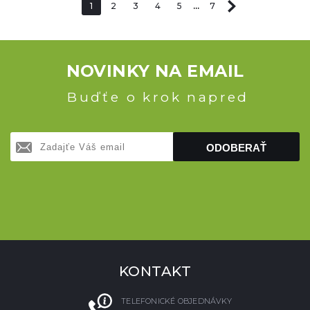
1
2
3
4
5
...
7
NOVINKY NA EMAIL
Buďťe o krok napred
ODOBERAŤ
KONTAKT
TELEFONICKÉ OBJEDNÁVKY