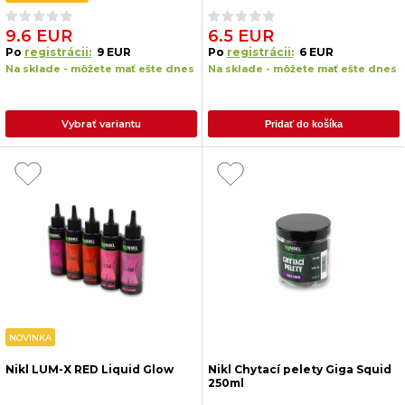
9.6 EUR
6.5 EUR
Po
registrácii:
9 EUR
Po
registrácii:
6 EUR
Na sklade - môžete mať ešte dnes
Na sklade - môžete mať ešte dnes
Vybrať variantu
Pridať do košíka
NOVINKA
Nikl LUM-X RED Liquid Glow
Nikl Chytací pelety Giga Squid
250ml