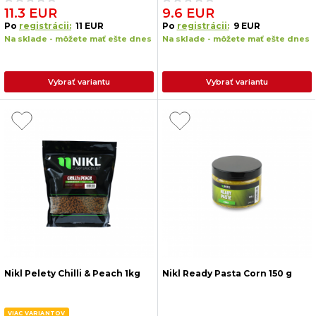
11.3 EUR
9.6 EUR
Po
registrácii:
11 EUR
Po
registrácii:
9 EUR
Na sklade - môžete mať ešte dnes
Na sklade - môžete mať ešte dnes
Vybrať variantu
Vybrať variantu
Nikl Pelety Chilli & Peach 1kg
Nikl Ready Pasta Corn 150 g
VIAC VARIANTOV