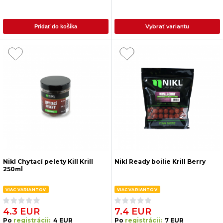
Vybrať variantu
Pridať do košíka
Nikl Chytací pelety Kill Krill
Nikl Ready boilie Krill Berry
250ml
VIAC VARIANTOV
VIAC VARIANTOV
4.3 EUR
7.4 EUR
Po
registrácii:
4 EUR
Po
registrácii:
7 EUR