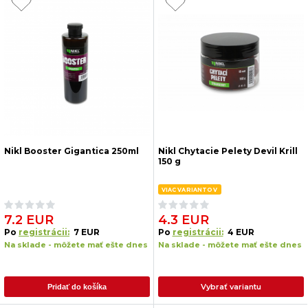
Nikl Booster Gigantica 250ml
Nikl Chytacie Pelety Devil Krill
150 g
VIAC VARIANTOV
7.2 EUR
4.3 EUR
Po
registrácii:
7 EUR
Po
registrácii:
4 EUR
Na sklade - môžete mať ešte dnes
Na sklade - môžete mať ešte dnes
Vybrať variantu
Pridať do košíka