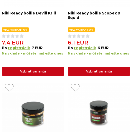
Nikl Ready boilie Devill Krill
Nikl Ready boilie Scopex &
Squid
VIAC VARIANTOV
VIAC VARIANTOV
7.4 EUR
6.1 EUR
Po
registrácii:
7 EUR
Po
registrácii:
6 EUR
Na sklade - môžete mať ešte dnes
Na sklade - môžete mať ešte dnes
Vybrať variantu
Vybrať variantu