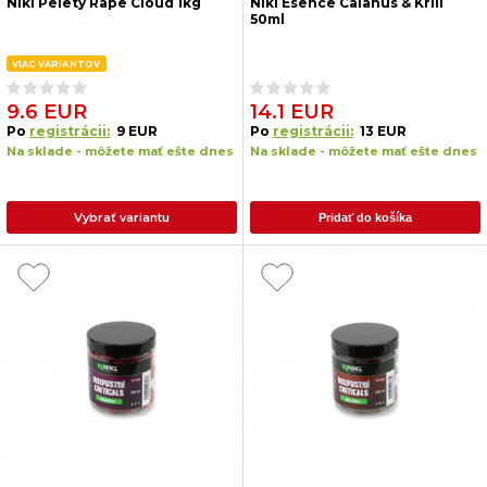
Nikl Pelety Rape Cloud 1kg
Nikl Esence Calanus & Krill
50ml
VIAC VARIANTOV
9.6 EUR
14.1 EUR
Po
registrácii:
9 EUR
Po
registrácii:
13 EUR
Na sklade - môžete mať ešte dnes
Na sklade - môžete mať ešte dnes
Vybrať variantu
Pridať do košíka