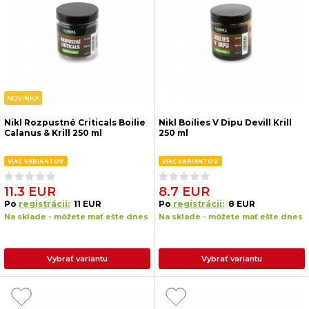
NOVINKA
Nikl Rozpustné Criticals Boilie
Nikl Boilies V Dipu Devill Krill
Calanus & Krill 250 ml
250 ml
VIAC VARIANTOV
VIAC VARIANTOV
11.3 EUR
8.7 EUR
Po
registrácii:
11 EUR
Po
registrácii:
8 EUR
Na sklade - môžete mať ešte dnes
Na sklade - môžete mať ešte dnes
Vybrať variantu
Vybrať variantu