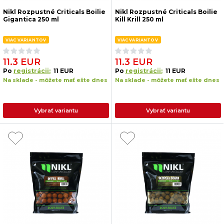
Nikl Rozpustné Criticals Boilie
Nikl Rozpustné Criticals Boilie
Gigantica 250 ml
Kill Krill 250 ml
VIAC VARIANTOV
VIAC VARIANTOV
11.3 EUR
11.3 EUR
Po
registrácii:
11 EUR
Po
registrácii:
11 EUR
Na sklade - môžete mať ešte dnes
Na sklade - môžete mať ešte dnes
Vybrať variantu
Vybrať variantu