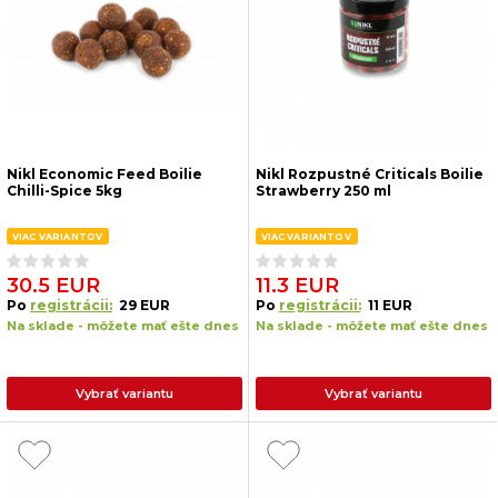
Nikl Economic Feed Boilie
Nikl Rozpustné Criticals Boilie
Chilli-Spice 5kg
Strawberry 250 ml
VIAC VARIANTOV
VIAC VARIANTOV
30.5 EUR
11.3 EUR
Po
registrácii:
29 EUR
Po
registrácii:
11 EUR
Na sklade - môžete mať ešte dnes
Na sklade - môžete mať ešte dnes
Vybrať variantu
Vybrať variantu