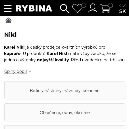
CZ
0
0
SK
Nikl
Karel
Nikl
je český prodejce kvalitních výrobků pro
kapraře
. U produktů
Karel
Nikl
máte vždy záruku, že se
jedná o výrobky
nejvyšší
kvality
. Před uvedením na trh jsou
všechny výrobky
testovány
týmem zkušených
kaprařů
.
Úplný popis
Boilies, nástrahy, návnady, kŕmenie
Oblečenie, obuv, okuliare