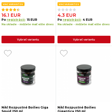
VIAC VARIANTOV
VIAC VARIANTOV
16.1 EUR
4.3 EUR
Po
registrácii:
15 EUR
Po
registrácii:
4 EUR
Na sklade - môžete mať ešte dnes
Na sklade - môžete mať ešte dnes
Vybrať variantu
Vybrať variantu
Nikl Rozpustné Boilies Giga
Nikl Rozpustné Boilies
Squid 250 ml
Gigantica 250 ml