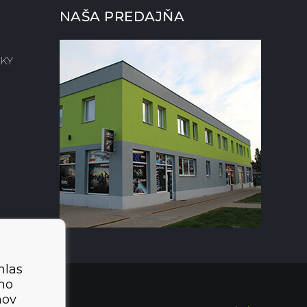
NAŠA PREDAJŇA
KY
hlas
ého
mov