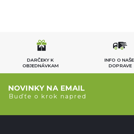
DARČEKY K
INFO O NAŠE
OBJEDNÁVKAM
DOPRAVE
NOVINKY NA EMAIL
Buďťe o krok napred