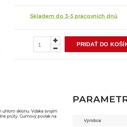
Skladem do 3-5 pracovních dnů
PRIDAŤ DO KOŠÍ
PARAMET
ým uhlom sklonu. Vďaka svojim
álne prúty. Gumový povlak na
Výrobca: