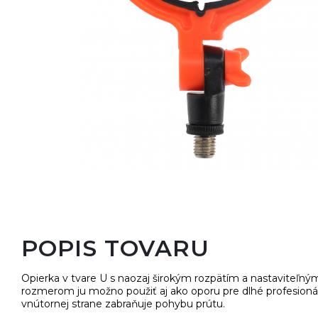
Oblečenie, obuv, okuliare
Nafukovacie člny, motory
POPIS TOVARU
Opierka v tvare U s naozaj širokým rozpätím a nastaviteľn
rozmerom ju možno použiť aj ako oporu pre dlhé profesion
vnútornej strane zabraňuje pohybu prútu.