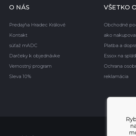
O NÁS
VŠETKO 
Predajňa Hradec Králové
Obchodné po
Kontakt
ako nakupova
súťaž mADC
Platba a dopr
Darčeky k objednávke
Essox na splát
Vernostný program
Ochrana osob
Sleva 10%
reklamácia
Ryb
na
mo