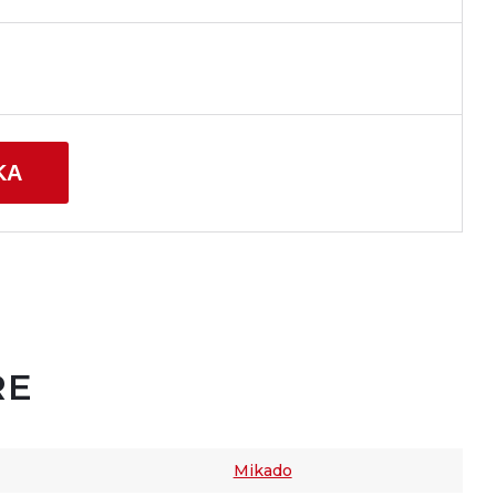
KA
RE
Mikado