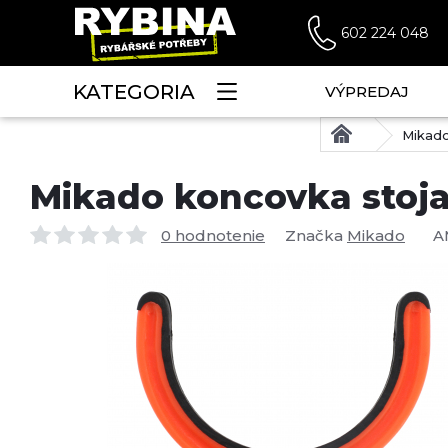
602 224 048
KATEGORIA
VÝPREDAJ
Mikado
Mikado koncovka stoja
0 hodnotenie
Značka
Mikado
A