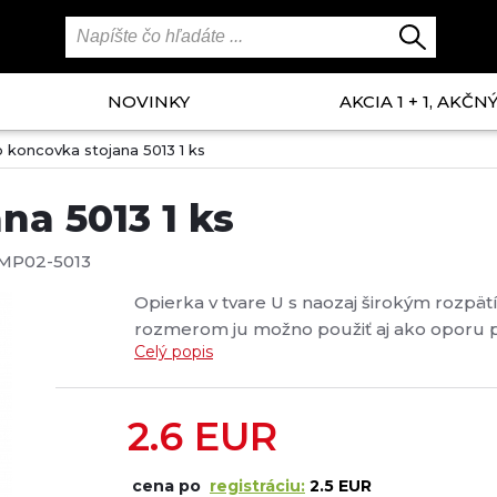
NOVINKY
AKCIA 1 + 1, AKČ
 koncovka stojana 5013 1 ks
na 5013 1 ks
MP02-5013
Opierka v tvare U s naozaj širokým rozpä
rozmerom ju možno použiť aj ako oporu p
Celý popis
vnútornej strane zabraňuje pohybu prútu..
2.6
EUR
cena po
registráciu:
2.5 EUR