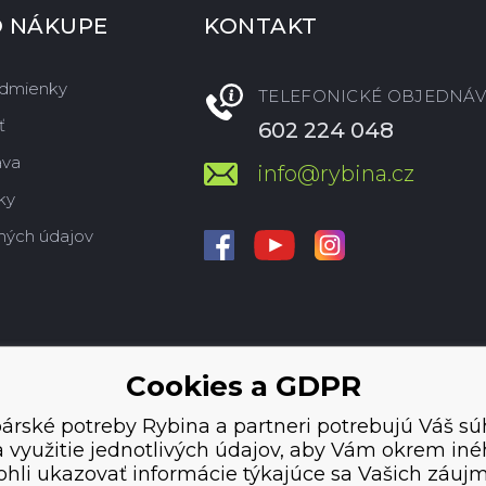
O NÁKUPE
KONTAKT
dmienky
TELEFONICKÉ OBJEDNÁV
ť
602 224 048
ava
info@rybina.cz
ky
ných údajov
Cookies a GDPR
árské potreby Rybina a partneri potrebujú Váš sú
 využitie jednotlivých údajov, aby Vám okrem in
hli ukazovať informácie týkajúce sa Vašich záuj