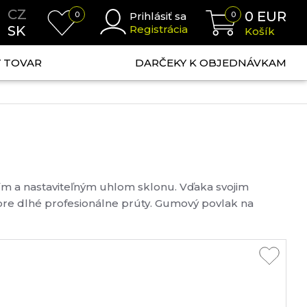
CZ
0
EUR
0
Prihlásiť sa
0
SK
Registrácia
Košík
NÝ TOVAR
DARČEKY K OBJEDNÁVKAM
tím a nastaviteľným uhlom sklonu. Vďaka svojim
re dlhé profesionálne prúty. Gumový povlak na
..