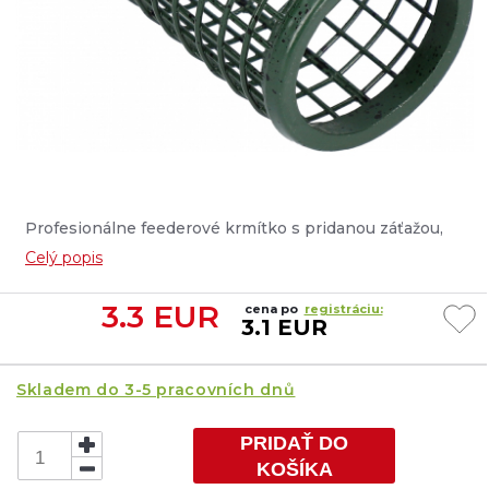
Profesionálne feederové krmítko s pridanou záťažou,
určené pre vstupné vnadenie pri použití klasického
Celý popis
krmítka. Jeho moderná konštrukcia s hornou západkou
uľahčuje opätovné plnenie a udržanie nástrahy pri
3.3
EUR
cena po
registráciu:
silnejšom nahadzovaní....
3.1 EUR
Skladem do 3-5 pracovních dnů
PRIDAŤ DO
KOŠÍKA