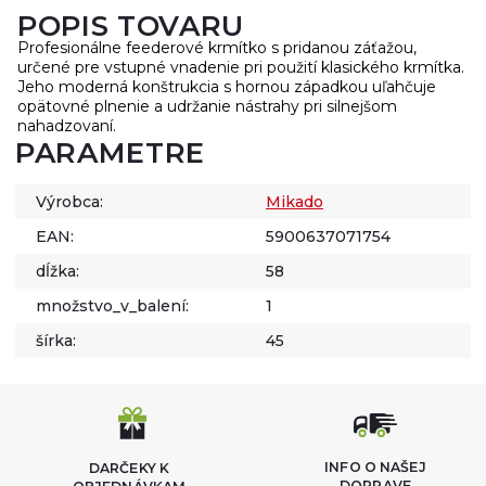
POPIS TOVARU
Profesionálne feederové krmítko s pridanou záťažou,
určené pre vstupné vnadenie pri použití klasického krmítka.
Jeho moderná konštrukcia s hornou západkou uľahčuje
opätovné plnenie a udržanie nástrahy pri silnejšom
nahadzovaní.
PARAMETRE
Výrobca:
Mikado
EAN:
5900637071754
dĺžka:
58
množstvo_v_balení:
1
šírka:
45
INFO O NAŠEJ
DARČEKY K
DOPRAVE