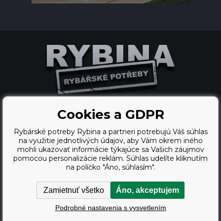
Cookies a GDPR
Ecommerce solutions
Rybárské potreby Rybina a partneri potrebujú Váš súhlas
BINARGON.cz
na využitie jednotlivých údajov, aby Vám okrem iného
mohli ukazovať informácie týkajúce sa Vašich záujmov
webdesign
pomocou personalizácie reklám. Súhlas udelíte kliknutím
na políčko "Áno, súhlasím".
Vortex Vision.cz
Zamietnuť všetko
Áno, akceptujem
Copyright © 2009 - 2026,
Podrobné nastavenia s vysvetlením
Rybárské potreby Rybina