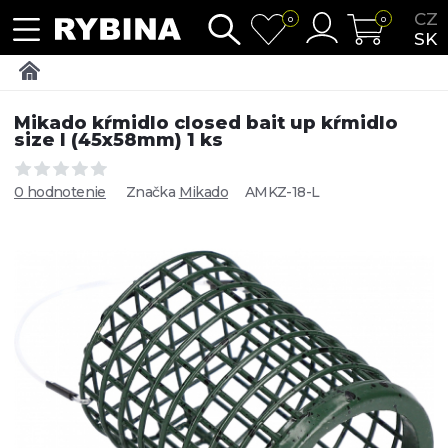
CZ
0
0
SK
Mikado kŕmidlo closed bait up kŕmidlo
size l (45x58mm) 1 ks
0 hodnotenie
Značka
Mikado
AMKZ-18-L