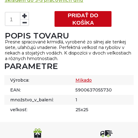
Skladem do 3-5 pracovních dnů
PRIDAŤ DO
KOŠÍKA
POPIS TOVARU
Presne spracované kŕmidlá, vyrobené zo silnej ale tenkej
siete, uľahčujú vnadenie. Perfektná veľkosť na rybolov v
riekach a stojatých vodách. K dispozícii v dvoch veľkostiach
a rôznych hmotnostiach.
PARAMETRE
Výrobca:
Mikado
EAN:
5900637055730
množstvo_v_balení:
1
veľkosť:
25x25