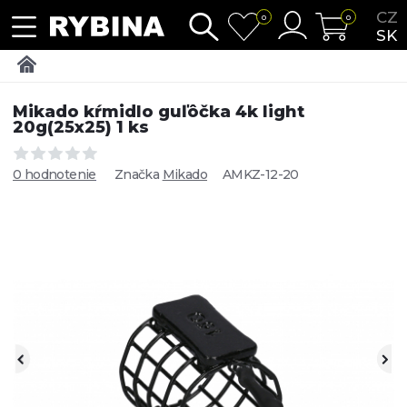
CZ
0
0
SK
Mikado kŕmidlo guľôčka 4k light
20g(25x25) 1 ks
0 hodnotenie
Značka
Mikado
AMKZ-12-20