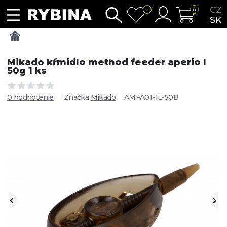
CZ
0
0
SK
Mikado kŕmidlo method feeder aperio l
50g 1 ks
0 hodnotenie
Značka
Mikado
AMFA01-1L-50B