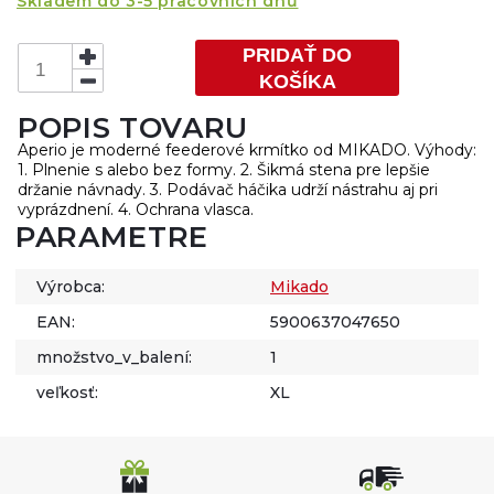
Skladem do 3-5 pracovních dnů
PRIDAŤ DO
KOŠÍKA
POPIS TOVARU
Aperio je moderné feederové krmítko od MIKADO. Výhody:
1. Plnenie s alebo bez formy. 2. Šikmá stena pre lepšie
držanie návnady. 3. Podávač háčika udrží nástrahu aj pri
vyprázdnení. 4. Ochrana vlasca.
PARAMETRE
Výrobca:
Mikado
EAN:
5900637047650
množstvo_v_balení:
1
veľkosť:
XL