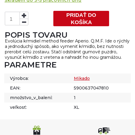
Skladem do 3-5 pracovních dnů
PRIDAŤ DO
KOŠÍKA
POPIS TOVARU
Evolúcia kŕmidiel method feeder Aperio. Q.M.F. Ide o rýchly
a jednoduchý spôsob, ako vymeniť kŕmidlo, bez nutnosti
prerobiť celú zostavu. Stačí odstrániť gumové puzdro,
vysunúť kŕmidlo z vretena a nahradiť ho inou gramážou.
PARAMETRE
Výrobca:
Mikado
EAN:
5900637047810
množstvo_v_balení:
1
veľkosť:
XL