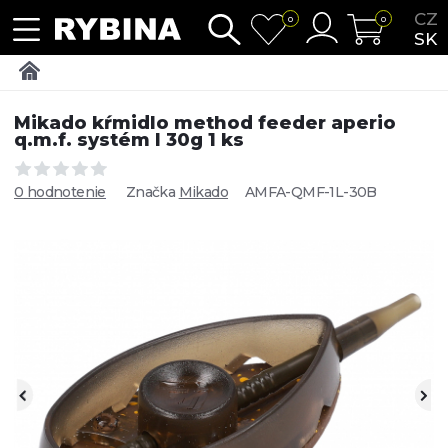
CZ
0
0
SK
Mikado kŕmidlo method feeder aperio
q.m.f. systém l 30g 1 ks
0 hodnotenie
Značka
Mikado
AMFA-QMF-1L-30B