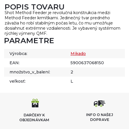
POPIS TOVARU
Shot Method Feeder je revolučná konštrukcia medzi
Method Feeder krmítkami. Jedinečný tvar predného
závažia ho robí stabilným počas letu, čo mu umožňuje
dosiahnuť extrémne vzdialenosti. Je vybavený systémom
rýchlej výmeny QMF.
PARAMETRE
Výrobca:
Mikado
EAN:
5900637068150
množstvo_v_balení:
2
veľkosť:
L
INFO O NAŠEJ
DARČEKY K
DOPRAVE
OBJEDNÁVKAM