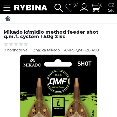
CZ
0
0
SK
Mikado kŕmidlo method feeder shot
q.m.f. systém l 40g 2 ks
0 hodnotenie
Značka
Mikado
AMFS-QMF-2L-40B