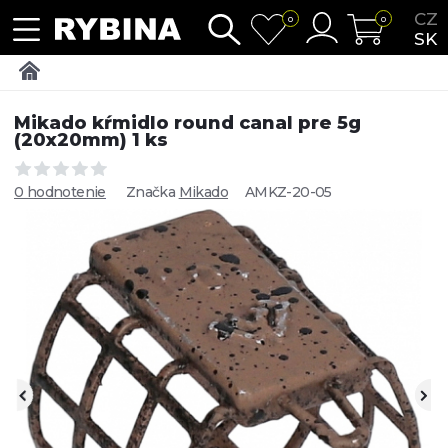
CZ
0
0
SK
Mikado kŕmidlo round canal pre 5g
(20x20mm) 1 ks
0 hodnotenie
Značka
Mikado
AMKZ-20-05