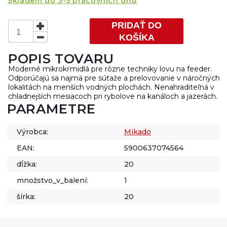
Skladem do 3-5 pracovních dnů
PRIDAŤ DO
KOŠÍKA
POPIS TOVARU
Moderné mikrokŕmidlá pre rôzne techniky lovu na feeder.
Odporúčajú sa najmä pre súťaže a prelovovanie v náročných
lokalitách na menších vodných plochách. Nenahraditeľná v
chladnejších mesiacoch pri rybolove na kanáloch a jazerách.
PARAMETRE
Výrobca:
Mikado
EAN:
5900637074564
dĺžka:
20
množstvo_v_balení:
1
šírka:
20