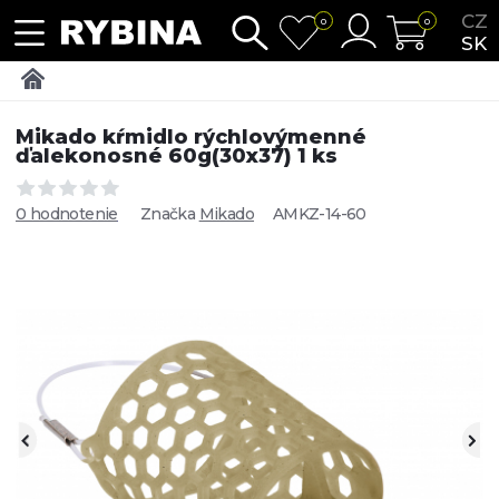
CZ
0
0
SK
Mikado kŕmidlo rýchlovýmenné
ďalekonosné 60g(30x37) 1 ks
0 hodnotenie
Značka
Mikado
AMKZ-14-60