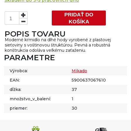
Skladem do 3-5 pracovních dnů
PRIDAŤ DO
KOŠÍKA
POPIS TOVARU
Moderné kŕmidlo na dlhé hody vyrobené z plastovej
sieťoviny s voštinovou štruktúrou. Pevná a robustná
konštrukcia odoláva veľkému zaťaženiu.
PARAMETRE
Výrobca:
Mikado
EAN:
5900637067610
dĺžka:
37
množstvo_v_balení:
1
priemer:
30