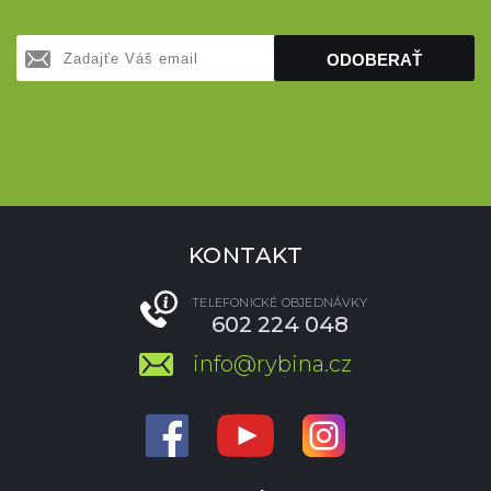
ODOBERAŤ
KONTAKT
TELEFONICKÉ OBJEDNÁVKY
602 224 048
info@rybina.cz