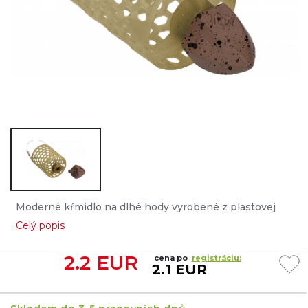
Moderné kŕmidlo na dlhé hody vyrobené z plastovej
sieťoviny s voštinovou štruktúrou. Pevná a robustná
Celý popis
konštrukcia odoláva veľkému zaťaženiu....
2.2
EUR
cena po
registráciu:
2.1 EUR