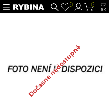
CZ
0
0
SK
Dočasne nedostupné