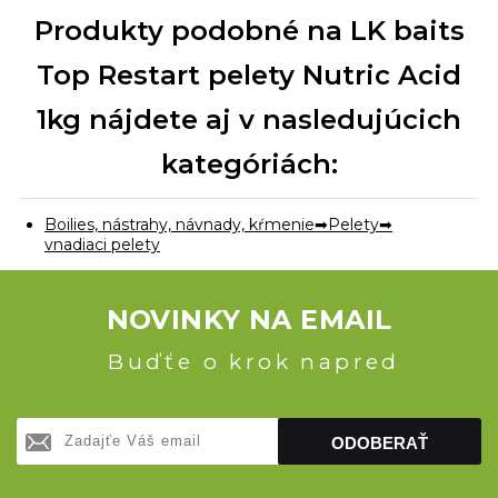
Produkty podobné na LK baits
Top Restart pelety Nutric Acid
1kg nájdete aj v nasledujúcich
kategóriách:
Boilies, nástrahy, návnady, kŕmenie
Pelety
vnadiaci pelety
NOVINKY NA EMAIL
Buďťe o krok napred
ODOBERAŤ