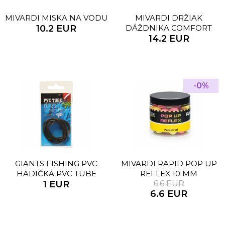
MIVARDI MISKA NA VODU
MIVARDI DRŽIAK
10.2 EUR
DÁŽDNIKA COMFORT
14.2 EUR
-0%
GIANTS FISHING PVC
MIVARDI RAPID POP UP
HADIČKA PVC TUBE
REFLEX 10 MM
GREEN/INNERXOUTER 1,0
1 EUR
6.6 EUR
6.6 EUR
X2, 0MM, 1M