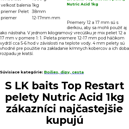
Nutric Acid 1kg
veľkosť balenia
1kg
priemer Pelet
38mm
priemer
12-17mm mm
Priemery 12 a 17 mm sú s
dierkou, aby sa mohli použiť aj
ako nástraha. V jednom kilogramový vrecúšku je mix peliet 12 a
17 mm v pomere 1: 1. Peleta priemere 12-17 mm pod háčikom
vydrží cca 5-6 hod v závislosti na teplote vody. 4 mm pelety sú
vhodné pre použitie na zakladanie kŕmnych kobercov a ich doba
rozpadu je kratší.
Súvisiace kategórie:
Boilies, dipy, cesta
S LK baits Top Restart
pelety Nutric Acid 1kg
zákazníci najčastejšie
kupujú