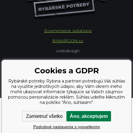
Ecommerce solutions
BINARGON.cz
webdesign
Vortex Vision.cz
Cookies a GDPR
Copyright © 2009 - 2026,
Rybárské potreby Rybina a partneri potrebujú Váš súhlas
na využitie jednotlivých údajov, aby Vám okrem iného
Rybárské potreby Rybina
mohli ukazovať informácie týkajúce sa Vašich záujmov
pomocou personalizácie reklám. Súhlas udelíte kliknutím
na políčko "Áno, súhlasím".
Zamietnuť všetko
Áno, akceptujem
Podrobné nastavenia s vysvetlením