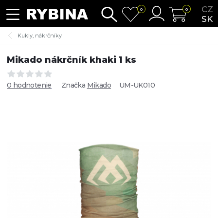
CZ
0
0
SK
Kukly, nákrčníky
Mikado nákrčník khaki 1 ks
0 hodnotenie
Značka
Mikado
UM-UK010