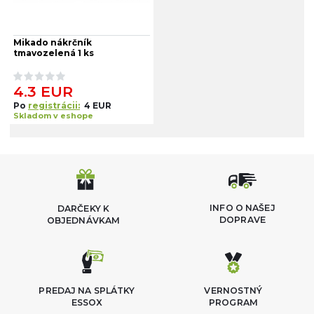
Mikado nákrčník
tmavozelená 1 ks
4.3 EUR
Po
registrácii:
4 EUR
Skladom v eshope
INFO O NAŠEJ
DARČEKY K
DOPRAVE
OBJEDNÁVKAM
PREDAJ NA SPLÁTKY
VERNOSTNÝ
ESSOX
PROGRAM