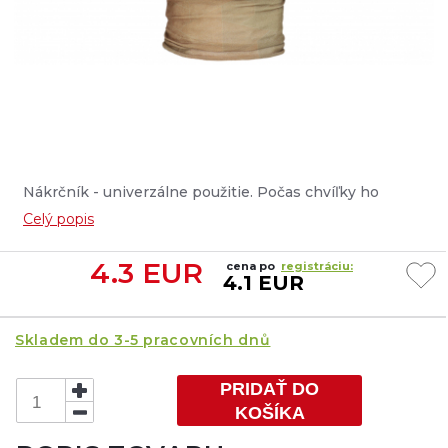
Nákrčník - univerzálne použitie. Počas chvíľky ho
môžete premeniť na šatku, čiapku, čelenku či potítko....
Celý popis
4.3
EUR
cena po
registráciu:
4.1 EUR
Skladem do 3-5 pracovních dnů
PRIDAŤ DO
KOŠÍKA