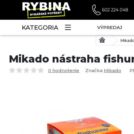
602 224 048
KATEGORIA
VÝPREDAJ
Mikado
Mikado nástraha fishun
0 hodnotenie
Značka
Mikado
P