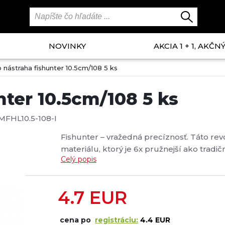
NOVINKY
AKCIA 1 + 1, AKČ
 nástraha fishunter 10.5cm/108 5 ks
ter 10.5cm/108 5 ks
MFHL10.5-108-I
Fishunter – vražedná precíznosť. Táto re
materiálu, ktorý je 6x pružnejší ako tradič
Celý popis
čím generuje dodatočné zvuky a vibrácie, k
4.7
EUR
cena po
registráciu:
4.4 EUR