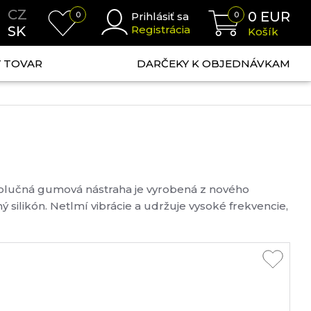
CZ
0
EUR
0
Prihlásiť sa
0
SK
Registrácia
Košík
NÝ TOVAR
DARČEKY K OBJEDNÁVKAM
volučná gumová nástraha je vyrobená z nového
ný silikón. Netlmí vibrácie a udržuje vysoké frekvencie,
toré oživujú nástrahu....