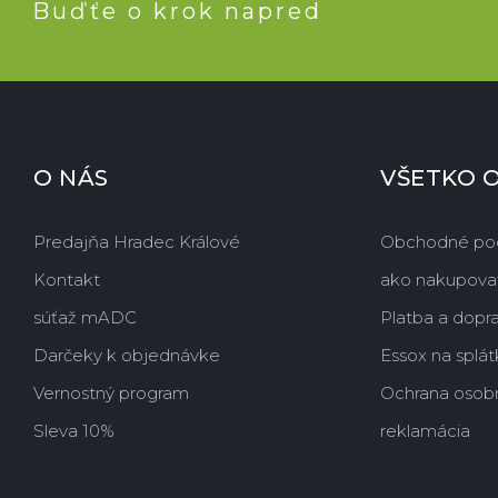
Buďťe o krok napred
O NÁS
VŠETKO 
Predajňa Hradec Králové
Obchodné po
Kontakt
ako nakupova
súťaž mADC
Platba a dopr
Darčeky k objednávke
Essox na splát
Vernostný program
Ochrana osob
Sleva 10%
reklamácia