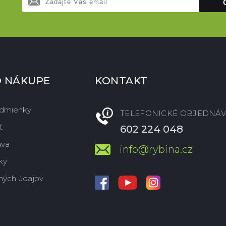
O NÁKUPE
KONTAKT
dmienky
TELEFONICKÉ OBJEDNÁV
ť
602 224 048
ava
info@rybina.cz
ky
ných údajov