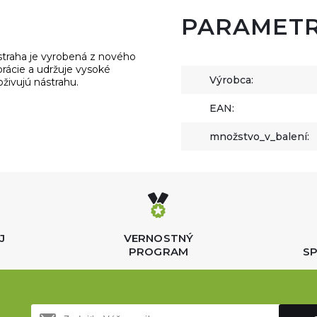
PARAMET
straha je vyrobená z nového
ibrácie a udržuje vysoké
Výrobca:
živujú nástrahu.
EAN:
množstvo_v_balení:
J
VERNOSTNÝ
PROGRAM
SP