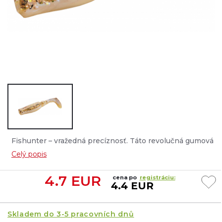
Fishunter – vražedná precíznosť. Táto revolučná gumová
nástraha je vyrobená z nového materiálu, ktorý je 6x
Celý popis
pružnejší ako tradičný silikón. Netlmí vibrácie a udržuje
vysoké frekvencie, čím generuje dodatočné zvuky a
4.7
EUR
cena po
registráciu:
vibrácie, ktoré oživujú nástrahu....
4.4 EUR
Skladem do 3-5 pracovních dnů