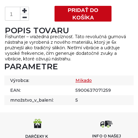
PRIDAŤ DO
KOŠÍKA
POPIS TOVARU
Fishunter – vražedná precíznosť. Táto revolučná gumová
nástraha je vyrobená z nového materiálu, ktorý je 6x
pružnejší ako tradičný silikón. Netlmí vibrácie a udržuje
vysoké frekvencie, čím generuje dodatočné zvuky a
vibrácie, ktoré oživujú nástrahu.
PARAMETRE
Výrobca:
Mikado
EAN:
5900637071259
množstvo_v_balení:
5
INFO O NAŠEJ
DARČEKY K