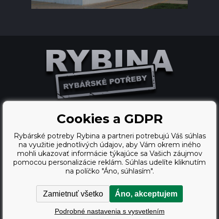
Cookies a GDPR
Ecommerce solutions
Rybárské potreby Rybina a partneri potrebujú Váš súhlas
BINARGON.cz
na využitie jednotlivých údajov, aby Vám okrem iného
mohli ukazovať informácie týkajúce sa Vašich záujmov
webdesign
pomocou personalizácie reklám. Súhlas udelíte kliknutím
na políčko "Áno, súhlasím".
Vortex Vision.cz
Zamietnuť všetko
Áno, akceptujem
Copyright © 2009 - 2026,
Podrobné nastavenia s vysvetlením
Rybárské potreby Rybina