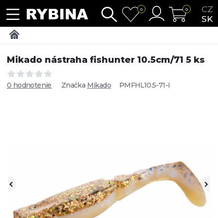
CZ
0
0
SK
Mikado nástraha fishunter 10.5cm/71 5 ks
0 hodnotenie
Značka
Mikado
PMFHL10.5-71-I