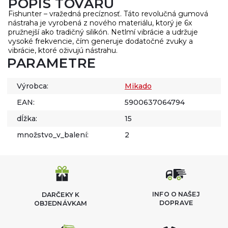
POPIS TOVARU
Fishunter – vražedná precíznosť. Táto revolučná gumová
nástraha je vyrobená z nového materiálu, ktorý je 6x
pružnejší ako tradičný silikón. Netlmí vibrácie a udržuje
vysoké frekvencie, čím generuje dodatočné zvuky a
vibrácie, ktoré oživujú nástrahu.
PARAMETRE
Výrobca:
Mikado
EAN:
5900637064794
dĺžka:
15
množstvo_v_balení:
2
INFO O NAŠEJ
DARČEKY K
DOPRAVE
OBJEDNÁVKAM