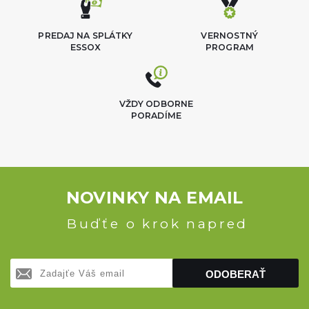
PREDAJ NA SPLÁTKY
VERNOSTNÝ
ESSOX
PROGRAM
VŽDY ODBORNE
PORADÍME
NOVINKY NA EMAIL
Buďťe o krok napred
ODOBERAŤ