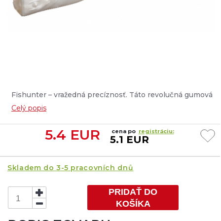
Fishunter – vražedná precíznosť. Táto revolučná gumová
nástraha je vyrobená z nového materiálu, ktorý je 6x
Celý popis
pružnejší ako tradičný silikón. Netlmí vibrácie a udržuje
vysoké frekvencie, čím generuje dodatočné zvuky a
5.4
EUR
cena po
registráciu:
vibrácie, ktoré oživujú nástrahu....
5.1 EUR
Skladem do 3-5 pracovních dnů
PRIDAŤ DO
KOŠÍKA