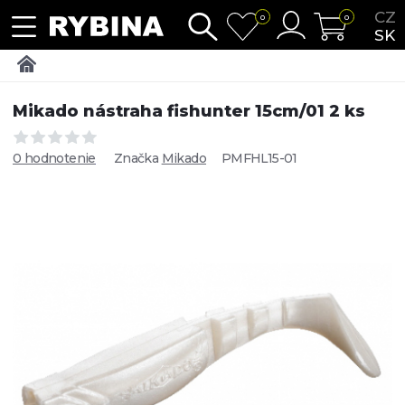
CZ
0
0
SK
Mikado nástraha fishunter 15cm/01 2 ks
0 hodnotenie
Značka
Mikado
PMFHL15-01