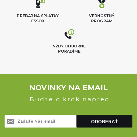
PREDAJ NA SPLÁTKY
VERNOSTNÝ
ESSOX
PROGRAM
VŽDY ODBORNE
PORADÍME
NOVINKY NA EMAIL
Buďťe o krok napred
ODOBERAŤ