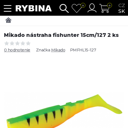
CZ
0
0
SK
Mikado nástraha fishunter 15cm/127 2 ks
0 hodnotenie
Značka
Mikado
PMFHL15-127