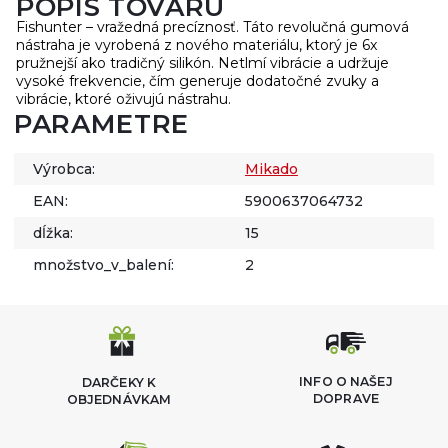
POPIS TOVARU
Fishunter – vražedná precíznosť. Táto revolučná gumová
nástraha je vyrobená z nového materiálu, ktorý je 6x
pružnejší ako tradičný silikón. Netlmí vibrácie a udržuje
vysoké frekvencie, čím generuje dodatočné zvuky a
vibrácie, ktoré oživujú nástrahu.
PARAMETRE
Výrobca:
Mikado
EAN:
5900637064732
dĺžka:
15
množstvo_v_balení:
2
INFO O NAŠEJ
DARČEKY K
DOPRAVE
OBJEDNÁVKAM