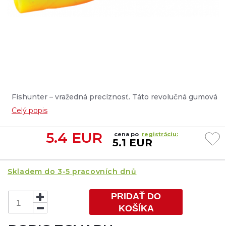
Fishunter – vražedná precíznosť. Táto revolučná gumová
nástraha je vyrobená z nového materiálu, ktorý je 6x
Celý popis
pružnejší ako tradičný silikón. Netlmí vibrácie a udržuje
vysoké frekvencie, čím generuje dodatočné zvuky a
5.4
EUR
cena po
registráciu:
vibrácie, ktoré oživujú nástrahu....
5.1 EUR
Skladem do 3-5 pracovních dnů
PRIDAŤ DO
KOŠÍKA