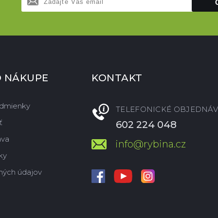
O NÁKUPE
KONTAKT
dmienky
TELEFONICKÉ OBJEDNÁV
ť
602 224 048
ava
info@rybina.cz
ky
ných údajov