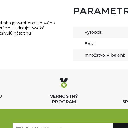
PARAMET
straha je vyrobená z nového
ibrácie a udržuje vysoké
Výrobca:
živujú nástrahu.
EAN:
množstvo_v_balení:
J
VERNOSTNÝ
PROGRAM
SP