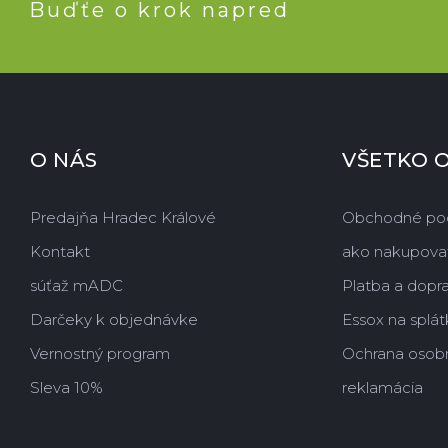
Buďťe o krok napred
O NÁS
VŠETKO 
Predajňa Hradec Králové
Obchodné po
Kontakt
ako nakupova
súťaž mADC
Platba a dopr
Darčeky k objednávke
Essox na splát
Vernostný program
Ochrana osob
Sleva 10%
reklamácia