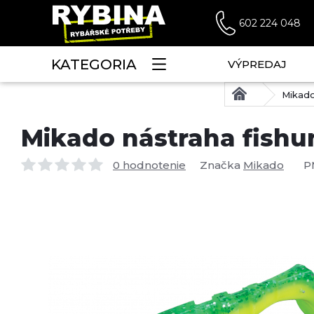
602 224 048
KATEGORIA
VÝPREDAJ
Mikado
Mikado nástraha fishu
0 hodnotenie
Značka
Mikado
P