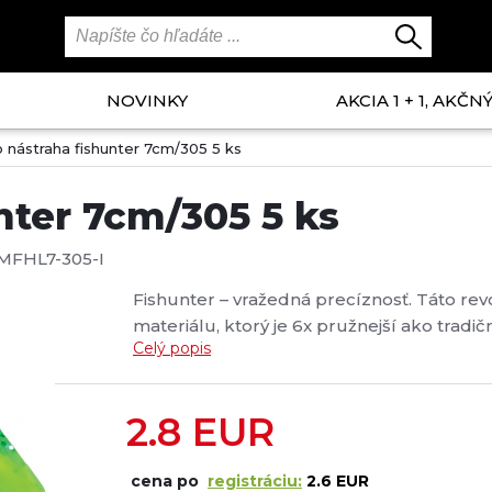
NOVINKY
AKCIA 1 + 1, AKČ
 nástraha fishunter 7cm/305 5 ks
nter 7cm/305 5 ks
MFHL7-305-I
Fishunter – vražedná precíznosť. Táto re
materiálu, ktorý je 6x pružnejší ako tradič
Celý popis
čím generuje dodatočné zvuky a vibrácie, k
2.8
EUR
cena po
registráciu:
2.6 EUR