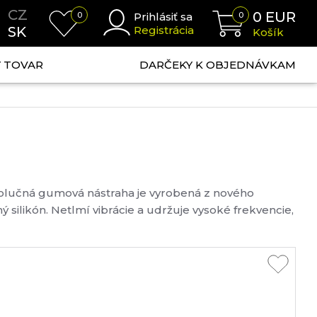
CZ
0
EUR
0
Prihlásiť sa
0
SK
Registrácia
Košík
NÝ TOVAR
DARČEKY K OBJEDNÁVKAM
volučná gumová nástraha je vyrobená z nového
ný silikón. Netlmí vibrácie a udržuje vysoké frekvencie,
toré oživujú nástrahu....