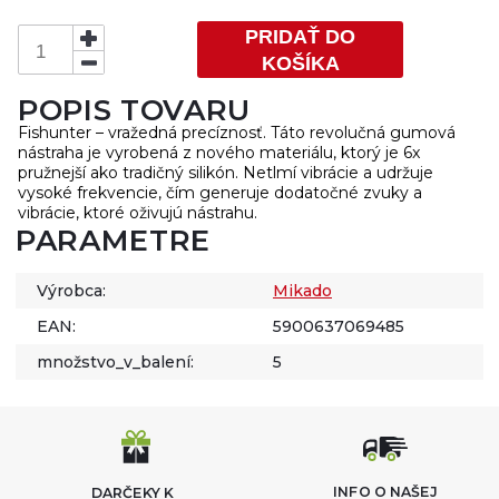
PRIDAŤ DO
KOŠÍKA
POPIS TOVARU
Fishunter – vražedná precíznosť. Táto revolučná gumová
nástraha je vyrobená z nového materiálu, ktorý je 6x
pružnejší ako tradičný silikón. Netlmí vibrácie a udržuje
vysoké frekvencie, čím generuje dodatočné zvuky a
vibrácie, ktoré oživujú nástrahu.
PARAMETRE
Výrobca:
Mikado
EAN:
5900637069485
množstvo_v_balení:
5
INFO O NAŠEJ
DARČEKY K