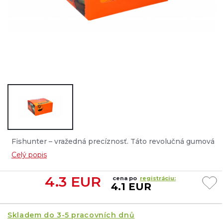
Fishunter – vražedná precíznosť. Táto revolučná gumová
nástraha je vyrobená z nového materiálu, ktorý je 6x
Celý popis
pružnejší ako tradičný silikón. Netlmí vibrácie a udržuje
vysoké frekvencie, čím generuje dodatočné zvuky a
4.3
EUR
cena po
registráciu:
vibrácie, ktoré oživujú nástrahu....
4.1 EUR
Skladem do 3-5 pracovních dnů