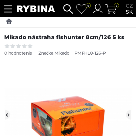
CZ
0
0
SK
Mikado nástraha fishunter 8cm/126 5 ks
0 hodnotenie
Značka
Mikado
PMFHL8-126-P