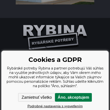
Cookies a GDPR
Ecommerce solutions
Rybárské potreby Rybina a partneri potrebujú Váš súhlas
BINARGON.cz
na využitie jednotlivých údajov, aby Vám okrem iného
mohli ukazovať informácie týkajúce sa Vašich záujmov
webdesign
pomocou personalizácie reklám. Súhlas udelíte kliknutím
na políčko "Áno, súhlasím".
Vortex Vision.cz
Zamietnuť všetko
Áno, akceptujem
Copyright © 2009 - 2026,
Podrobné nastavenia s vysvetlením
Rybárské potreby Rybina