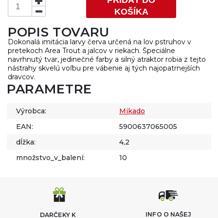
KOŠÍKA
POPIS TOVARU
Dokonalá imitácia larvy červa určená na lov pstruhov v
pretekoch Area Trout a jalcov v riekach. Špeciálne
navrhnutý tvar, jedinečné farby a silný atraktor robia z tejto
nástrahy skvelú voľbu pre vábenie aj tých najopatrnejších
dravcov.
PARAMETRE
Výrobca:
Mikado
EAN:
5900637065005
dĺžka:
4,2
množstvo_v_balení:
10
INFO O NAŠEJ
DARČEKY K