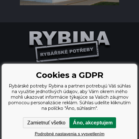
Cookies a GDPR
Ecommerce solutions
Rybárské potreby Rybina a partneri potrebujú Váš súhlas
BINARGON.cz
na využitie jednotlivých údajov, aby Vám okrem iného
mohli ukazovať informácie týkajúce sa Vašich záujmov
webdesign
pomocou personalizácie reklám. Súhlas udelíte kliknutím
na políčko "Áno, súhlasím".
Vortex Vision.cz
Zamietnuť všetko
Áno, akceptujem
Copyright © 2009 - 2026,
Podrobné nastavenia s vysvetlením
Rybárské potreby Rybina