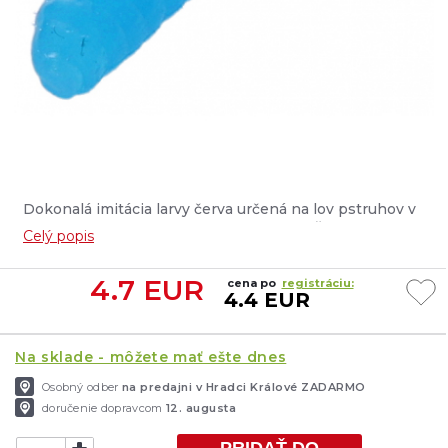
Dokonalá imitácia larvy červa určená na lov pstruhov v
pretekoch Area Trout a jalcov v riekach. Špeciálne
Celý popis
navrhnutý tvar, jedinečné farby a silný atraktor robia z
tejto nástrahy skvelú voľbu pre vábenie aj tých
4.7
EUR
cena po
registráciu:
najopatrnejších dravcov....
4.4 EUR
Na sklade - môžete mať ešte dnes
Osobný odber
na predajni v Hradci Králové ZADARMO
doručenie dopravcom
12. augusta
PRIDAŤ DO