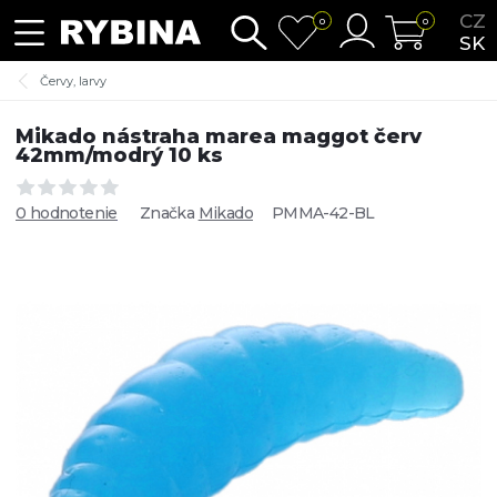
CZ
0
0
SK
Červy, larvy
Mikado nástraha marea maggot červ
42mm/modrý 10 ks
0 hodnotenie
Značka
Mikado
PMMA-42-BL