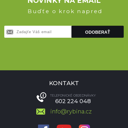
NOVINKY NA EMAIL
Buďťe o krok napred
ODOBERAŤ
KONTAKT
TELEFONICKÉ OBJEDNÁVKY
602 224 048
info@rybina.cz