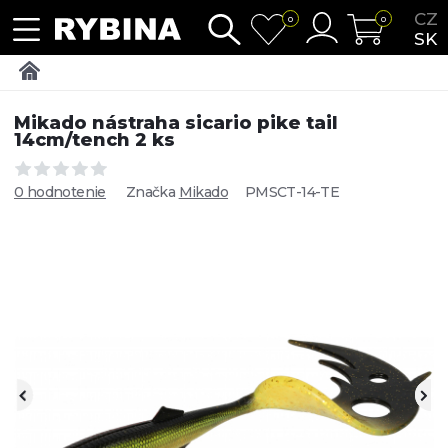
CZ
0
0
SK
Mikado nástraha sicario pike tail
14cm/tench 2 ks
0 hodnotenie
Značka
Mikado
PMSCT-14-TE