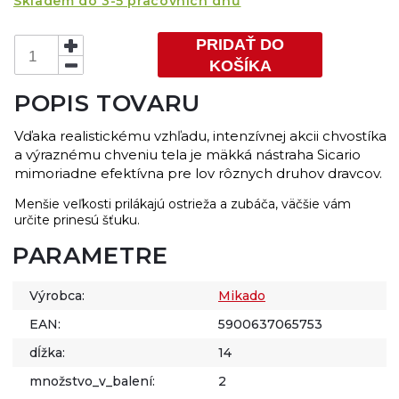
Skladem do 3-5 pracovních dnů
PRIDAŤ DO
KOŠÍKA
POPIS TOVARU
Vďaka realistickému vzhľadu, intenzívnej akcii chvostíka
a výraznému chveniu tela je mäkká nástraha Sicario
mimoriadne efektívna pre lov rôznych druhov dravcov.
Menšie veľkosti prilákajú ostrieža a zubáča, väčšie vám
určite prinesú šťuku.
PARAMETRE
Výrobca:
Mikado
EAN:
5900637065753
dĺžka:
14
množstvo_v_balení:
2