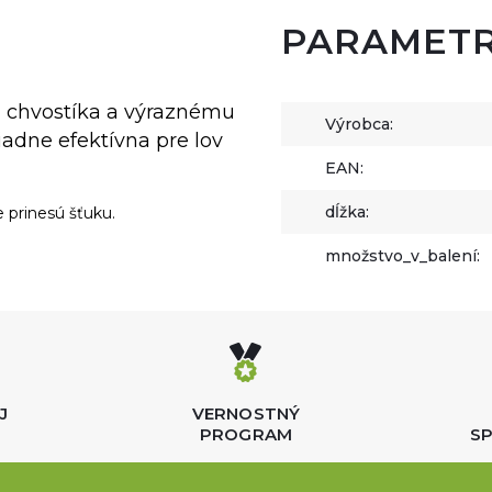
PARAMET
ii chvostíka a výraznému
Výrobca:
adne efektívna pre lov
EAN:
dĺžka:
e prinesú šťuku.
množstvo_v_balení:
J
VERNOSTNÝ
PROGRAM
SP