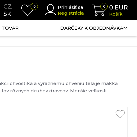
CZ
0
EUR
0
Prihlásiť sa
0
SK
Registrácia
Košík
NÝ TOVAR
DARČEKY K OBJEDNÁVKAM
akcii chvostíka a výraznému chveniu tela je mäkká
 lov rôznych druhov dravcov. Menšie veľkosti
ite prinesú šťuku....