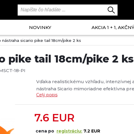
NOVINKY
AKCIA 1 + 1, AKČ
 nástraha sicario pike tail 18cm/pike 2 ks
 pike tail 18cm/pike 2 ks
MSCT-18-PI
Vďaka realistickému vzhľadu, intenzívnej 
nástraha Sicario mimoriadne efektívna pre
Celý popis
prilákajú ostrieža a zubáča, väčšie vám urč
7.6
EUR
cena po
registráciu:
7.2 EUR