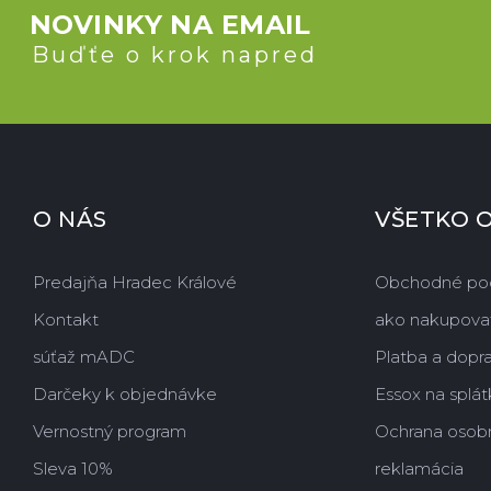
NOVINKY NA EMAIL
Buďťe o krok napred
O NÁS
VŠETKO 
Predajňa Hradec Králové
Obchodné po
Kontakt
ako nakupova
súťaž mADC
Platba a dopr
Darčeky k objednávke
Essox na splát
Vernostný program
Ochrana osob
Sleva 10%
reklamácia