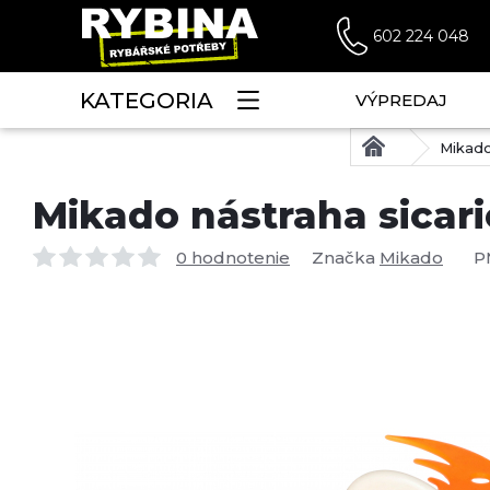
602 224 048
KATEGORIA
VÝPREDAJ
Mikado
Mikado nástraha sicario
0 hodnotenie
Značka
Mikado
P