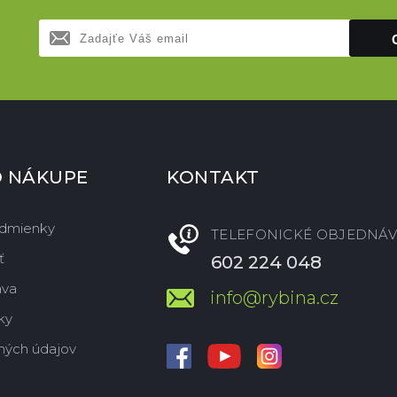
O NÁKUPE
KONTAKT
dmienky
TELEFONICKÉ OBJEDNÁV
ť
602 224 048
ava
info@rybina.cz
ky
ných údajov