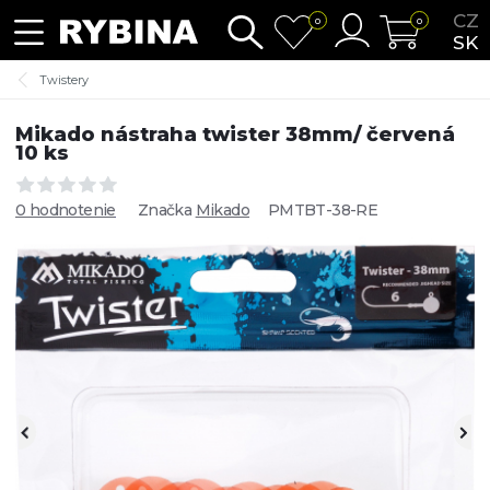
CZ
0
0
SK
Twistery
Mikado nástraha twister 38mm/ červená
10 ks
0 hodnotenie
Značka
Mikado
PMTBT-38-RE