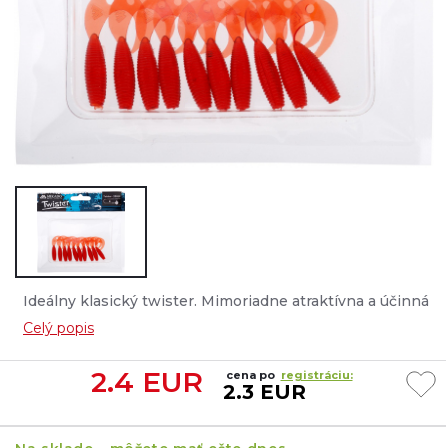
Ideálny klasický twister. Mimoriadne atraktívna a účinná
nástraha. Vhodná na lov všetkých druhov dravcov....
Celý popis
2.4
EUR
cena po
registráciu:
2.3 EUR