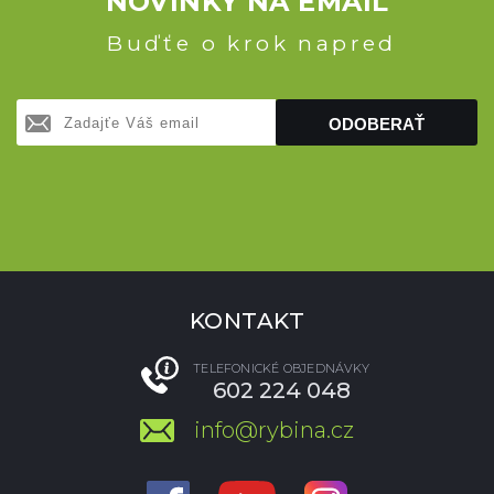
NOVINKY NA EMAIL
Buďťe o krok napred
ODOBERAŤ
KONTAKT
TELEFONICKÉ OBJEDNÁVKY
602 224 048
info@rybina.cz