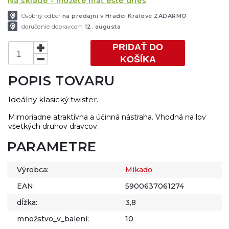
Na sklade - môžete mať ešte dnes
Osobný odber
na predajni v Hradci Králové ZADARMO
doručenie dopravcom
12. augusta
PRIDAŤ DO
KOŠÍKA
POPIS TOVARU
Ideálny klasický twister.
Mimoriadne atraktívna a účinná nástraha. Vhodná na lov
všetkých druhov dravcov.
PARAMETRE
Výrobca:
Mikado
EAN:
5900637061274
dĺžka:
3,8
množstvo_v_balení:
10