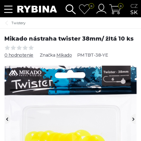
CZ
0
0
SK
Twistery
Mikado nástraha twister 38mm/ žltá 10 ks
0 hodnotenie
Značka
Mikado
PMTBT-38-YE