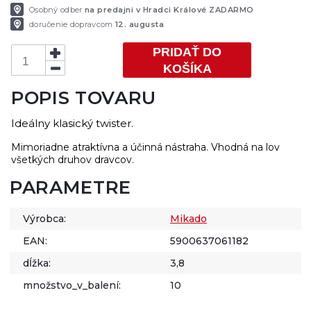
Osobný odber
na predajni v Hradci Králové ZADARMO
doručenie dopravcom
12. augusta
PRIDAŤ DO
KOŠÍKA
POPIS TOVARU
Ideálny klasický twister.
Mimoriadne atraktívna a účinná nástraha. Vhodná na lov
všetkých druhov dravcov.
PARAMETRE
Výrobca:
Mikado
EAN:
5900637061182
dĺžka:
3,8
množstvo_v_balení:
10