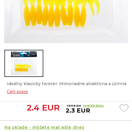
Ideálny klasický twister. Mimoriadne atraktívna a účinná
nástraha. Vhodná na lov všetkých druhov dravcov....
Celý popis
2.4
EUR
cena po
registráciu:
2.3 EUR
Na sklade - môžete mať ešte dnes