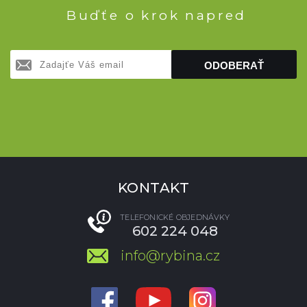
Buďťe o krok napred
ODOBERAŤ
KONTAKT
TELEFONICKÉ OBJEDNÁVKY
602 224 048
info@rybina.cz