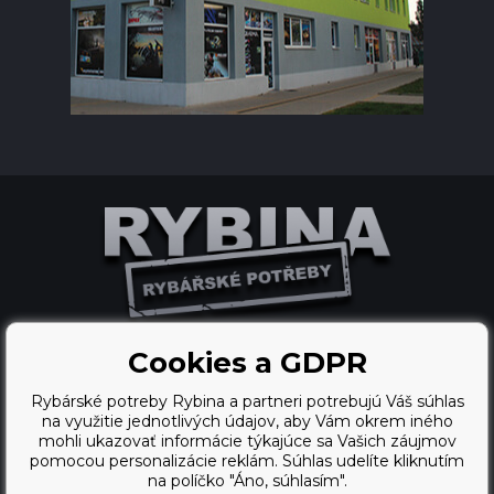
Cookies a GDPR
Ecommerce solutions
Rybárské potreby Rybina a partneri potrebujú Váš súhlas
BINARGON.cz
na využitie jednotlivých údajov, aby Vám okrem iného
mohli ukazovať informácie týkajúce sa Vašich záujmov
webdesign
pomocou personalizácie reklám. Súhlas udelíte kliknutím
na políčko "Áno, súhlasím".
Vortex Vision.cz