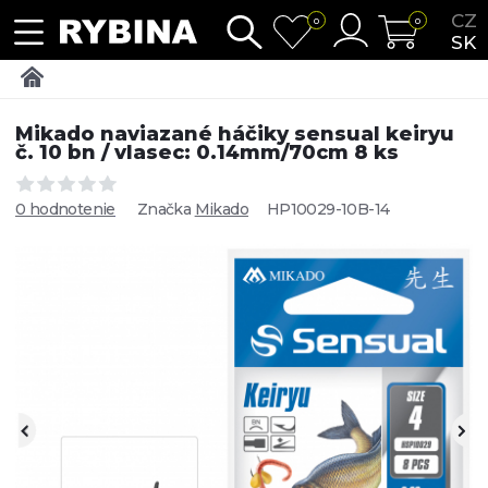
CZ
0
0
SK
Mikado naviazané háčiky sensual keiryu
č. 10 bn / vlasec: 0.14mm/70cm 8 ks
0 hodnotenie
Značka
Mikado
HP10029-10B-14