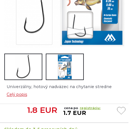
Univerzálny, hotový nadväzec na chytanie stredne
veľkých kaprovitých rýb, ako sú pleskáče, pleskáče,
Celý popis
karasy....
1.8
EUR
cena po
registráciu:
1.7 EUR