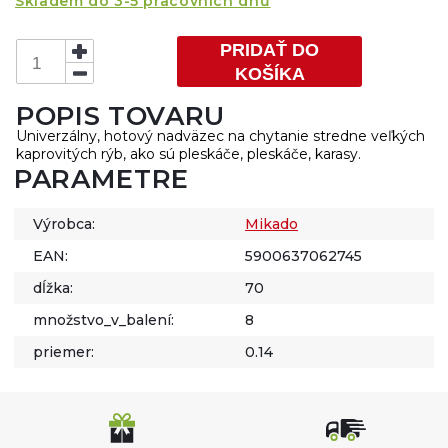
Skladem do 3-5 pracovních dnů
PRIDAŤ DO
KOŠÍKA
POPIS TOVARU
Univerzálny, hotový nadväzec na chytanie stredne veľkých
kaprovitých rýb, ako sú pleskáče, pleskáče, karasy.
PARAMETRE
Výrobca:
Mikado
EAN:
5900637062745
dĺžka:
70
množstvo_v_balení:
8
priemer:
0.14