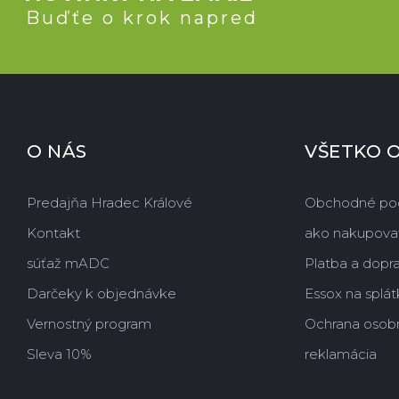
Buďťe o krok napred
O NÁS
VŠETKO 
Predajňa Hradec Králové
Obchodné po
Kontakt
ako nakupova
súťaž mADC
Platba a dopr
Darčeky k objednávke
Essox na splát
Vernostný program
Ochrana osob
Sleva 10%
reklamácia