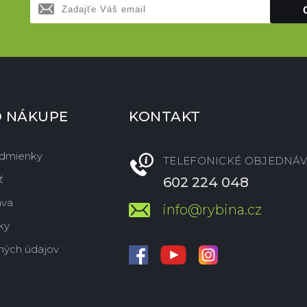
O NÁKUPE
KONTAKT
dmienky
TELEFONICKÉ OBJEDNÁV
ť
602 224 048
ava
info@rybina.cz
ky
ných údajov