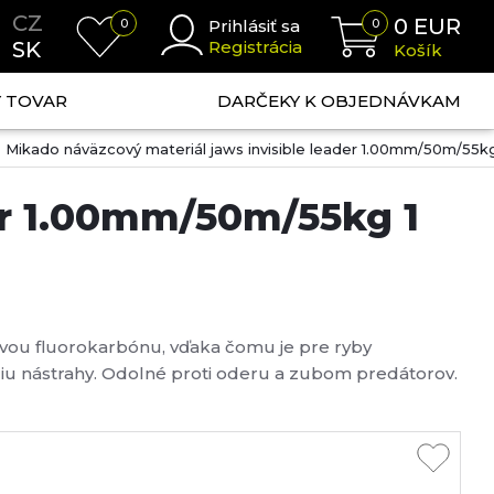
CZ
0
EUR
0
Prihlásiť sa
0
SK
Registrácia
Košík
NÝ TOVAR
DARČEKY K OBJEDNÁVKAM
Mikado náväzcový materiál jaws invisible leader 1.00mm/50m/55kg
er 1.00mm/50m/55kg 1
stvou fluorokarbónu, vďaka čomu je pre ryby
áciu nástrahy. Odolné proti oderu a zubom predátorov.
eľkými gumovými nástrahami....