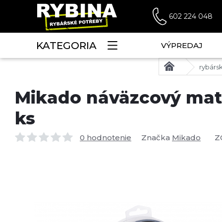
602 224 048
KATEGORIA
VÝPREDAJ
rybárs
Mikado náväzcový mate
ks
0 hodnotenie
Značka
Mikado
Z