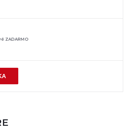
lové ZADARMO
KA
RE