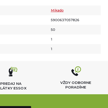
Mikado
5900637057826
50
1
1
VŽDY ODBORNE
PREDAJ NA
PORADÍME
LÁTKY ESSOX