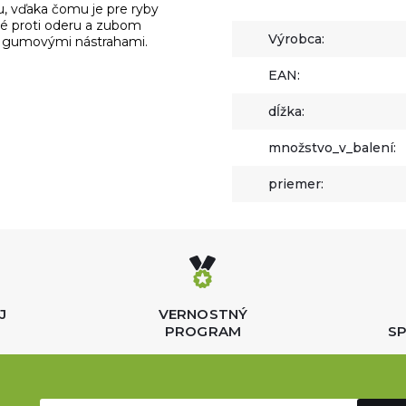
u, vďaka čomu je pre ryby
lné proti oderu a zubom
Výrobca:
mi gumovými nástrahami.
EAN:
dĺžka:
množstvo_v_balení:
priemer:
J
VERNOSTNÝ
PROGRAM
SP