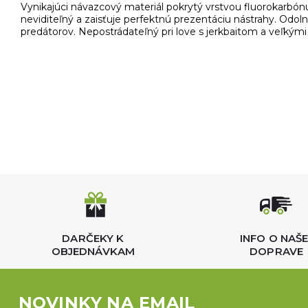
Vynikajúci návazcový materiál pokrytý vrstvou fluorokarbón
neviditeľný a zaisťuje perfektnú prezentáciu nástrahy. Odo
predátorov. Nepostrádateľný pri love s jerkbaitom a veľký
DARČEKY K
INFO O NAŠE
OBJEDNÁVKAM
DOPRAVE
NOVINKY NA EMAIL