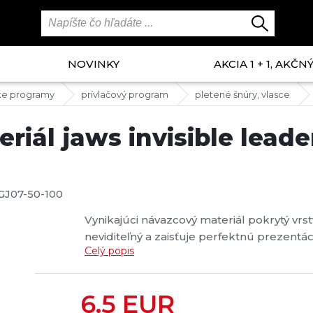
NOVINKY
AKCIA 1 + 1, AKČ
ke programy
prívlačový program
pletené šnúry, vlasce
riál jaws invisible lead
GJ07-50-100
Vynikajúci návazcový materiál pokrytý vr
neviditeľný a zaisťuje perfektnú prezent
Celý popis
Nepostrádateľný pri love s jerkbaitom a v
6.5
EUR