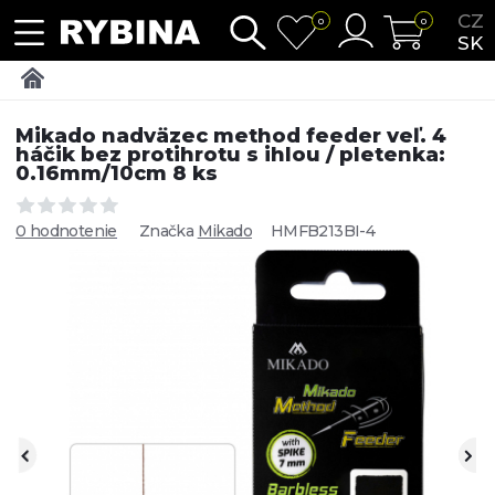
CZ
0
0
SK
Mikado nadväzec method feeder veľ. 4
háčik bez protihrotu s ihlou / pletenka:
0.16mm/10cm 8 ks
0 hodnotenie
Značka
Mikado
HMFB213BI-4