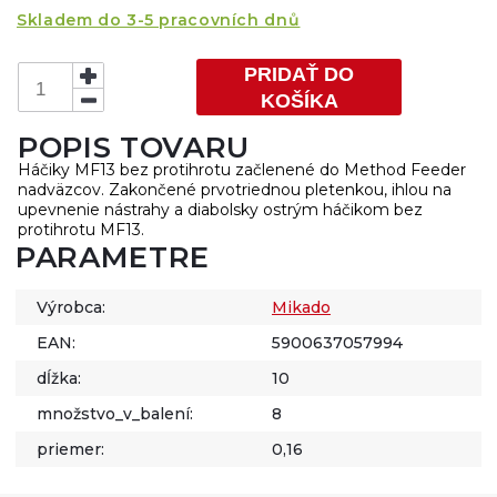
Skladem do 3-5 pracovních dnů
PRIDAŤ DO
KOŠÍKA
POPIS TOVARU
Háčiky MF13 bez protihrotu začlenené do Method Feeder
nadväzcov. Zakončené prvotriednou pletenkou, ihlou na
upevnenie nástrahy a diabolsky ostrým háčikom bez
protihrotu MF13.
PARAMETRE
Výrobca:
Mikado
EAN:
5900637057994
dĺžka:
10
množstvo_v_balení:
8
priemer:
0,16