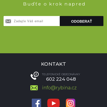
Buďťe o krok napred
ODOBERAŤ
KONTAKT
TELEFONICKÉ OBJEDNÁVKY
602 224 048
info@rybina.cz