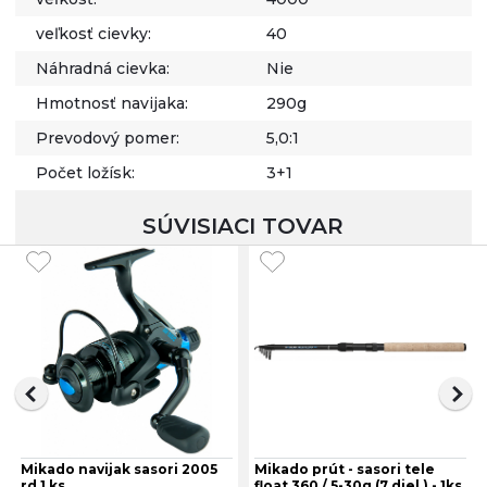
veľkosť cievky:
40
Náhradná cievka:
Nie
Hmotnosť navijaka:
290g
Prevodový pomer:
5,0:1
Počet ložísk:
3+1
SÚVISIACI TOVAR
Mikado navijak sasori 2005
Mikado prút - sasori tele
rd 1 ks
float 360 / 5-30g (7 diel.) - 1ks