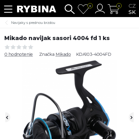
CZ
0
0
SK
Navijaky s prednou brzdou
Mikado navijak sasori 4004 fd 1 ks
0 hodnotenie
Značka
Mikado
KDA103-4004FD