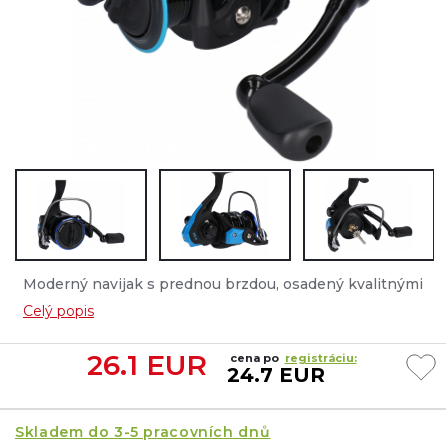
Moderný navijak s prednou brzdou, osadený kvalitnými
prevodmi a štyrmi ložiskami....
Celý popis
26.1
EUR
cena po
registráciu:
24.7 EUR
Skladem do 3-5 pracovních dnů