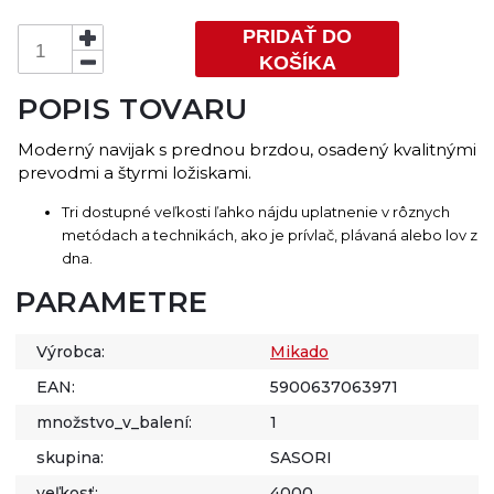
PRIDAŤ DO
KOŠÍKA
POPIS TOVARU
Moderný navijak s prednou brzdou, osadený kvalitnými
prevodmi a štyrmi ložiskami.
Tri dostupné veľkosti ľahko nájdu uplatnenie v rôznych
metódach a technikách, ako je prívlač, plávaná alebo lov z
dna.
PARAMETRE
Výrobca:
Mikado
EAN:
5900637063971
množstvo_v_balení:
1
skupina:
SASORI
veľkosť:
4000