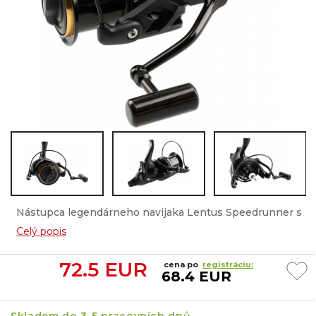
Nástupca legendárneho navijaka Lentus Speedrunner s
vylepšeným systémom navíjania a pomalšou osciláciou
Celý popis
cievky....
72.5
EUR
cena po
registráciu:
68.4 EUR