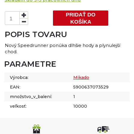
Skladem do 3-5 pracovních dnů
PRIDAŤ DO
KOŠÍKA
POPIS TOVARU
Nový Speedrunner ponúka dlhšie hody a plynulejší
chod.
PARAMETRE
Výrobca:
Mikado
EAN:
5900637073529
množstvo_v_balení:
1
veľkosť:
10000