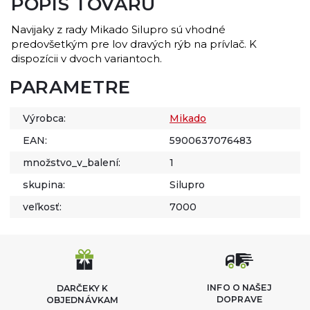
POPIS TOVARU
Navijaky z rady Mikado Silupro sú vhodné
predovšetkým pre lov dravých rýb na prívlač. K
dispozícii v dvoch variantoch.
PARAMETRE
Výrobca:
Mikado
EAN:
5900637076483
množstvo_v_balení:
1
skupina:
Silupro
veľkosť:
7000
INFO O NAŠEJ
DARČEKY K
DOPRAVE
OBJEDNÁVKAM