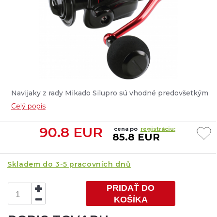
Navijaky z rady Mikado Silupro sú vhodné predovšetkým
na lov dravých rýb na prívlač. K dispozícii v dvoch
Celý popis
variantoch....
90.8
EUR
cena po
registráciu:
85.8 EUR
Skladem do 3-5 pracovních dnů
PRIDAŤ DO
KOŠÍKA