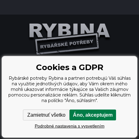
Cookies a GDPR
Ecommerce solutions
Rybárské potreby Rybina a partneri potrebujú Váš súhlas
BINARGON.cz
na využitie jednotlivých údajov, aby Vám okrem iného
mohli ukazovať informácie týkajúce sa Vašich záujmov
webdesign
pomocou personalizácie reklám. Súhlas udelíte kliknutím
na políčko "Áno, súhlasím".
Vortex Vision.cz
Zamietnuť všetko
Áno, akceptujem
Copyright © 2009 - 2026,
Podrobné nastavenia s vysvetlením
Rybárské potreby Rybina