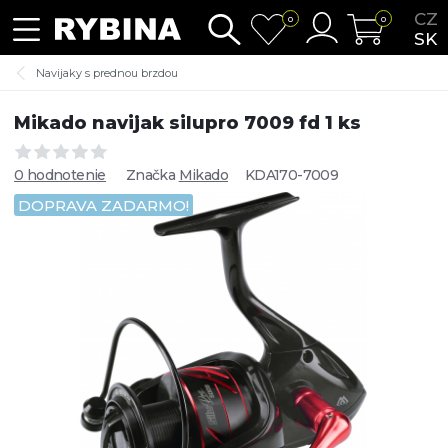
CZ
0
0
SK
Navijaky s prednou brzdou
Mikado navijak silupro 7009 fd 1 ks
0 hodnotenie
Značka
Mikado
KDA170-7009
DOPRAVA ZADARMO!