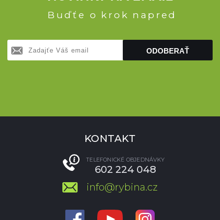
Buďťe o krok napred
ODOBERAŤ
KONTAKT
TELEFONICKÉ OBJEDNÁVKY
602 224 048
info@rybina.cz