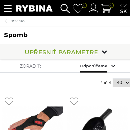
CZ
0
0
SK
NOVINKY
Spomb
UPŘESNIŤ PARAMETRE
ZORADIŤ:
Odporúčame
Počet: