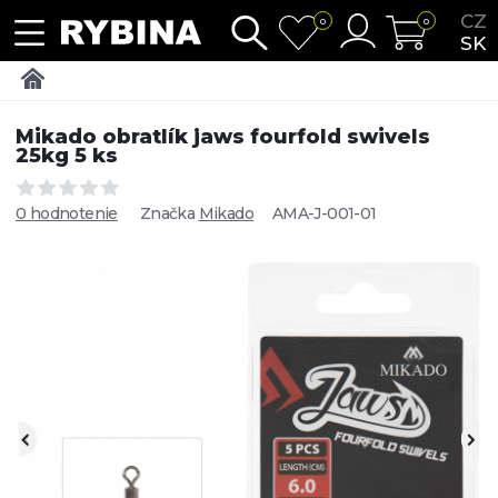
CZ
0
0
SK
Mikado obratlík jaws fourfold swivels
25kg 5 ks
0 hodnotenie
Značka
Mikado
AMA-J-001-01