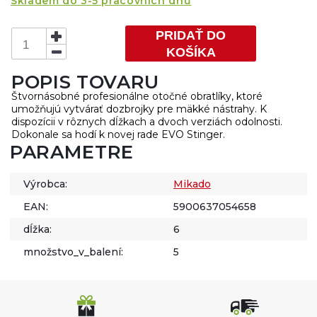
Skladem do 3-5 pracovních dnů
PRIDAŤ DO
KOŠÍKA
POPIS TOVARU
Štvornásobné profesionálne otočné obratlíky, ktoré
umožňujú vytvárať dozbrojky pre mäkké nástrahy. K
dispozícii v rôznych dĺžkach a dvoch verziách odolnosti.
Dokonale sa hodí k novej rade EVO Stinger.
PARAMETRE
Výrobca:
Mikado
EAN:
5900637054658
dĺžka:
6
množstvo_v_balení:
5