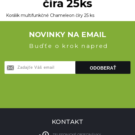
číra 25ks
Korálik multifunkčné Chameleon číry 25 ks
NOVINKY NA EMAIL
Buďťe o krok napred
ODOBERAŤ
KONTAKT
TELEFONICKÉ OBJEDNÁVKY