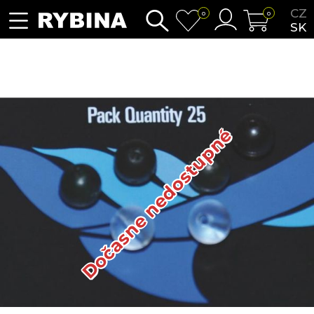
CZ
0
0
SK
Dočasne nedostupné