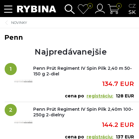
CZ
0
0
SK
NOVINKY
Penn
Najpredávanejšie
Penn Prút Regiment IV Spin Pilk 2,40 m 50-
1
150 g 2-diel
134.7 EUR
cena po
registráciu:
128 EUR
Penn Prút Regiment IV Spin Pilk 2,40m 100-
2
250g 2-dielny
144.2 EUR
cena po
registráciu:
137 EUR