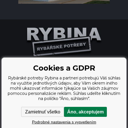
Cookies a GDPR
Ecommerce solutions
Rybárské potreby Rybina a partneri potrebujú Váš súhlas
BINARGON.cz
na využitie jednotlivých údajov, aby Vám okrem iného
mohli ukazovať informácie týkajúce sa Vašich záujmov
webdesign
pomocou personalizácie reklám. Súhlas udelíte kliknutím
Vortex Vision.cz
na políčko "Áno, súhlasím".
Zamietnuť všetko
Áno, akceptujem
Copyright © 2009 - 2026,
Podrobné nastavenia s vysvetlením
Rybárské potreby Rybina