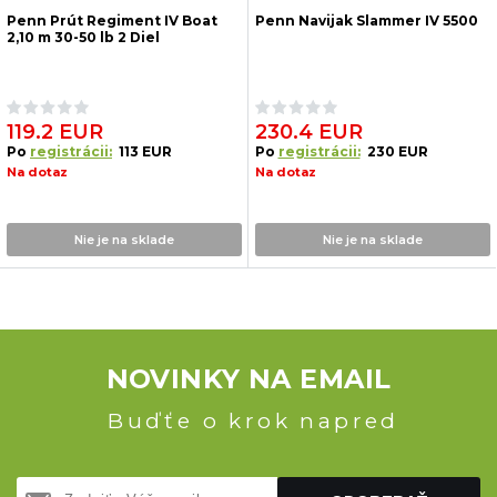
Penn Prút Regiment IV Boat
Penn Navijak Slammer IV 5500
2,10 m 30-50 lb 2 Diel
119.2 EUR
230.4 EUR
Po
registrácii:
113 EUR
Po
registrácii:
230 EUR
Na dotaz
Na dotaz
Nie je na sklade
Nie je na sklade
NOVINKY NA EMAIL
Buďťe o krok napred