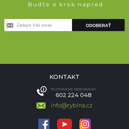
Buďťe o krok napred
ODOBERAŤ
KONTAKT
TELEFONICKÉ OBJEDNÁVKY
602 224 048
info@rybina.cz