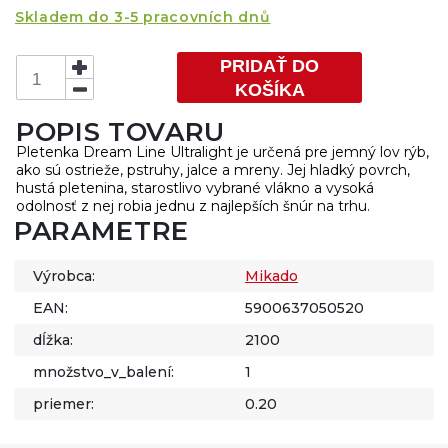
Skladem do 3-5 pracovních dnů
PRIDAŤ DO
KOŠÍKA
POPIS TOVARU
Pletenka Dream Line Ultralight je určená pre jemný lov rýb,
ako sú ostrieže, pstruhy, jalce a mreny. Jej hladký povrch,
hustá pletenina, starostlivo vybrané vlákno a vysoká
odolnosť z nej robia jednu z najlepších šnúr na trhu.
PARAMETRE
Výrobca:
Mikado
EAN:
5900637050520
dĺžka:
2100
množstvo_v_balení:
1
priemer:
0.20