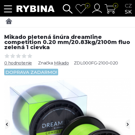
CZ
0
0
SK
Mikado pletená šnúra dreamline
competition 0.20 mm/20.83kg/2100m fluo
zelená 1 cievka
0 hodnotenie
Značka
Mikado
ZDL000FG-2100-020
DOPRAVA ZADARMO!