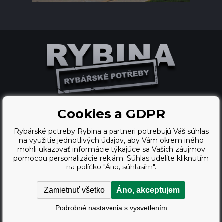
Cookies a GDPR
Ecommerce solutions
Rybárské potreby Rybina a partneri potrebujú Váš súhlas
BINARGON.cz
na využitie jednotlivých údajov, aby Vám okrem iného
mohli ukazovať informácie týkajúce sa Vašich záujmov
webdesign
pomocou personalizácie reklám. Súhlas udelíte kliknutím
na políčko "Áno, súhlasím".
Vortex Vision.cz
Zamietnuť všetko
Áno, akceptujem
Copyright © 2009 - 2026,
Podrobné nastavenia s vysvetlením
Rybárské potreby Rybina