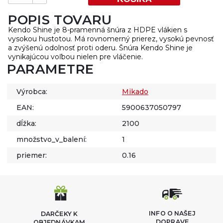
POPIS TOVARU
Kendo Shine je 8-pramenná šnúra z HDPE vlákien s
vysokou hustotou. Má rovnomerný prierez, vysokú pevnosť
a zvýšenú odolnosť proti oderu. Šnúra Kendo Shine je
vynikajúcou voľbou nielen pre vláčenie.
PARAMETRE
Výrobca:
Mikado
EAN:
5900637050797
dĺžka:
2100
množstvo_v_balení:
1
priemer:
0.16
INFO O NAŠEJ
DARČEKY K
DOPRAVE
OBJEDNÁVKAM