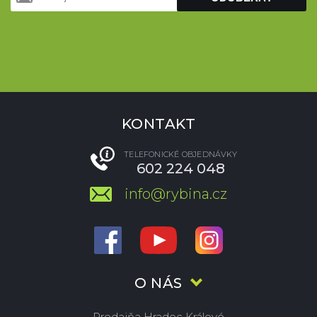
KONTAKT
TELEFONICKÉ OBJEDNÁVKY
602 224 048
info@rybina.cz
O NÁS
Predajňa Hradec Králové