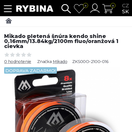
CZ
0
0
SK
Mikado pletená šnúra kendo shine
0.16mm/13.84kg/2100m fluo/oranžová 1
cievka
0 hodnotenie
Značka
Mikado
ZKS00O-2100-016
DOPRAVA ZADARMO!