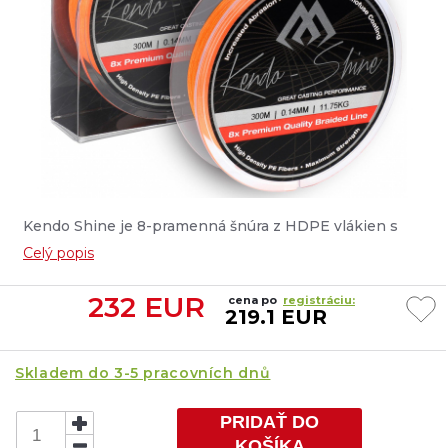
Kendo Shine je 8-pramenná šnúra z HDPE vlákien s
vysokou hustotou. Má rovnomerný prierez, vysokú
Celý popis
pevnosť a zvýšenú odolnosť proti oderu. Šnúra Kendo
Shine je vynikajúcou voľbou nielen pre vláčenie....
232
EUR
cena po
registráciu:
219.1 EUR
Skladem do 3-5 pracovních dnů
PRIDAŤ DO
KOŠÍKA