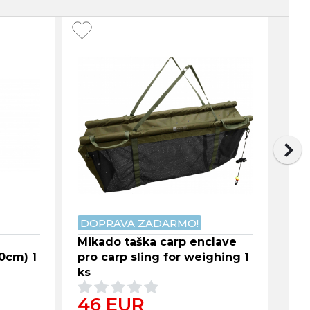
DOPRAVA ZADARMO!
e
Mikado taška carp enclave
Mik
0cm) 1
pro carp sling for weighing 1
bag
ks
46 EUR
16