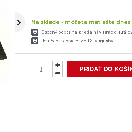
Na sklade - môžete mať ešte dnes
Osobný odber
na predajni v Hradci Krá
doručenie dopravcom
12. augusta
PRIDAŤ DO KOŠÍ