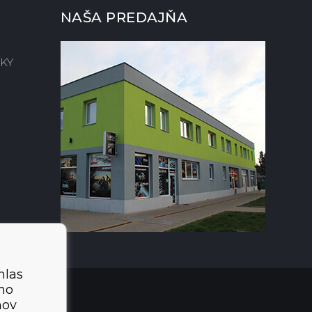
NAŠA PREDAJŇA
KY
hlas
ého
mov