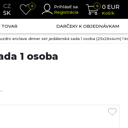
CZ
0
EUR
0
Prihlásiť sa
0
SK
Registrácia
Košík
NÝ TOVAR
DARČEKY K OBJEDNÁVKAM
uzdro enclave dinner set jedálenská sada 1 osoba (25x26x4cm) 1 k
ada 1 osoba
..