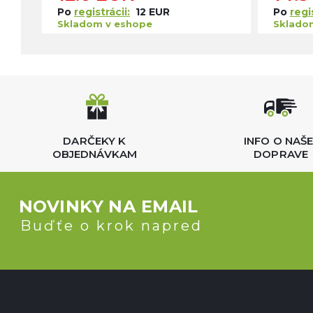
Po
registrácii:
12 EUR
Po
regis
Skladom v eshope
Sklado
DARČEKY K
INFO O NAŠE
OBJEDNÁVKAM
DOPRAVE
NOVINKY NA EMAIL
Buďťe o krok napred