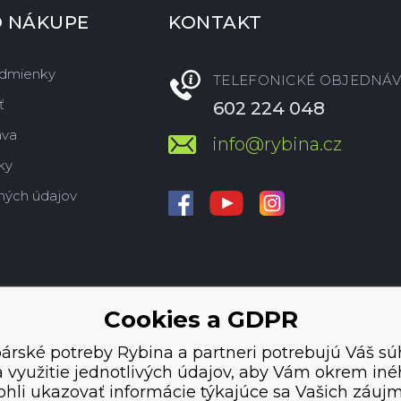
O NÁKUPE
KONTAKT
dmienky
TELEFONICKÉ OBJEDNÁV
ť
602 224 048
ava
info@rybina.cz
ky
ných údajov
Cookies a GDPR
árské potreby Rybina a partneri potrebujú Váš sú
 využitie jednotlivých údajov, aby Vám okrem in
hli ukazovať informácie týkajúce sa Vašich záuj