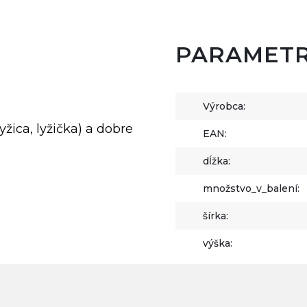
PARAMET
Výrobca:
yžica, lyžička) a dobre
EAN:
dĺžka:
množstvo_v_balení:
šírka:
výška: