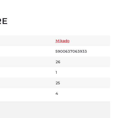
RE
Mikado
5900637063933
26
1
25
4