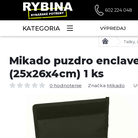
602 224 048
KATEGORIA
VÝPREDAJ
Tašky, 
Mikado puzdro enclave
(25x26x4cm) 1 ks
0 hodnotenie
Značka
Mikado
U