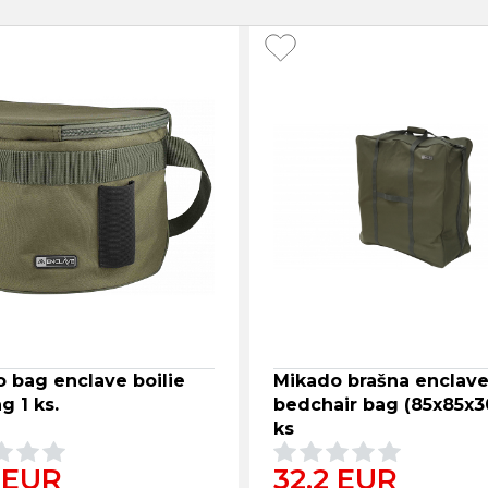
 bag enclave boilie
Mikado brašna enclav
g 1 ks.
bedchair bag (85x85x3
ks
 EUR
32.2 EUR