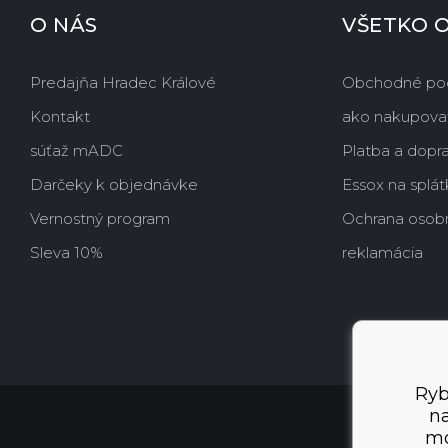
O NÁS
VŠETKO 
Predajňa Hradec Králové
Obchodné po
Kontakt
ako nakupova
súťaž mADC
Platba a dopr
Darčeky k objednávke
Essox na splát
Vernostný program
Ochrana osob
Sleva 10%
reklamácia
Ryb
na
mo