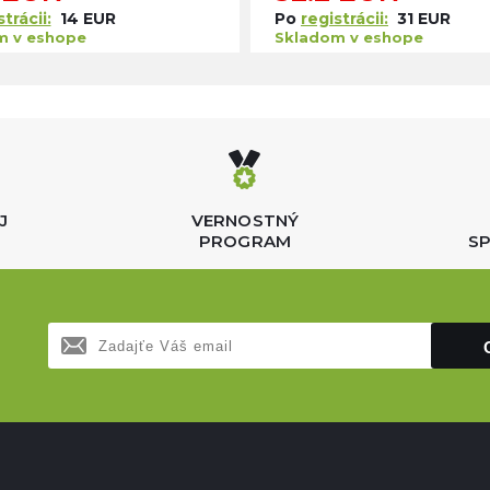
trácii:
14 EUR
Po
registrácii:
31 EUR
m v eshope
Skladom v eshope
J
VERNOSTNÝ
PROGRAM
SP