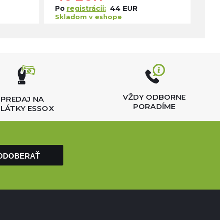
Po
registrácii:
44 EUR
Po
Skladom v eshope
Skl
VŽDY ODBORNE
PREDAJ NA
PORADÍME
LÁTKY ESSOX
ODOBERAŤ