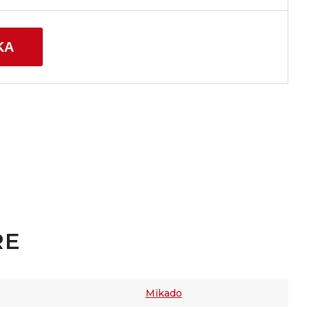
KA
RE
Mikado