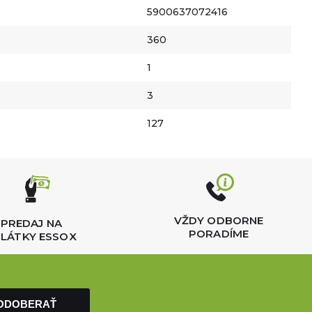
5900637072416
360
1
3
127
VŽDY ODBORNE
PREDAJ NA
PORADÍME
LÁTKY ESSOX
ODOBERAŤ