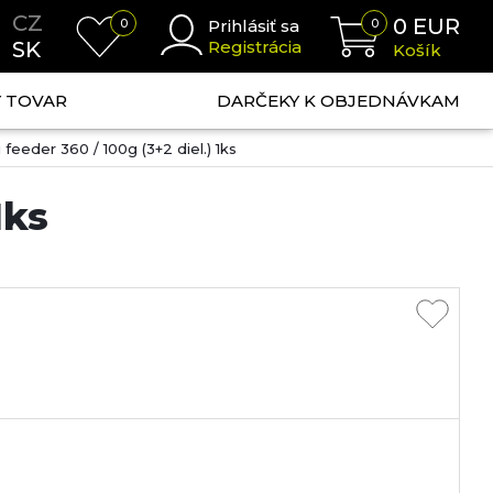
CZ
0
EUR
0
Prihlásiť sa
0
SK
Registrácia
Košík
NÝ TOVAR
DARČEKY K OBJEDNÁVKAM
 feeder 360 / 100g (3+2 diel.) 1ks
1ks