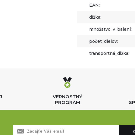
EAN:
dĺžka:
množstvo_v_balení:
počet_dielov:
transportná_dĺžka:
J
VERNOSTNÝ
PROGRAM
SP