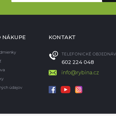
O NÁKUPE
KONTAKT
dmienky
TELEFONICKÉ OBJEDNÁV
ť
602 224 048
ava
info@rybina.cz
ky
ných údajov