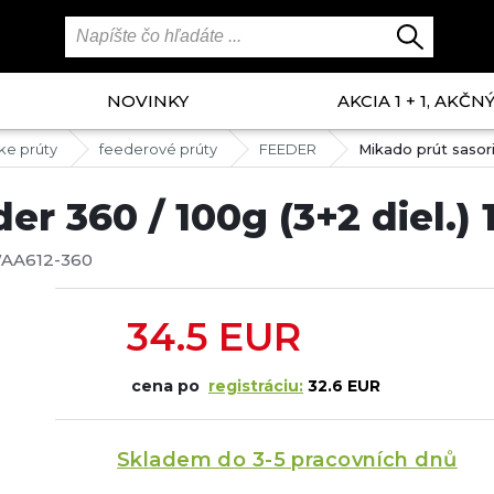
NOVINKY
AKCIA 1 + 1, AKČ
ke prúty
feederové prúty
FEEDER
Mikado prút sasori
er 360 / 100g (3+2 diel.) 
AA612-360
34.5
EUR
cena po
registráciu:
32.6 EUR
Skladem do 3-5 pracovních dnů