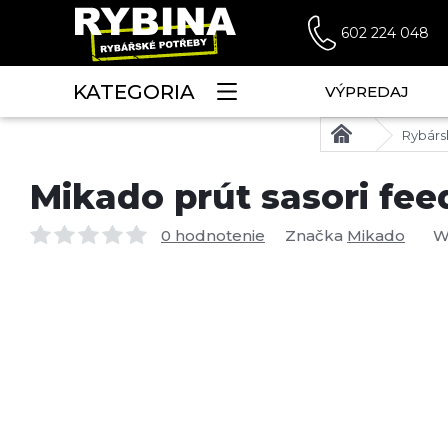
602 224 048
KATEGORIA
VÝPREDAJ
Rybárs
Mikado prút sasori feed
0 hodnotenie
Značka
Mikado
W