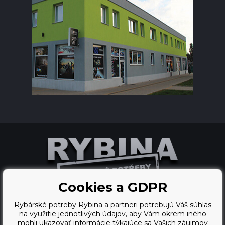
Cookies a GDPR
Rybárské potreby Rybina a partneri potrebujú Váš súhlas
Ecommerce solutions
na využitie jednotlivých údajov, aby Vám okrem iného
mohli ukazovať informácie týkajúce sa Vašich záujmov