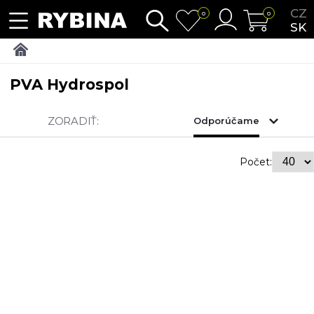
CZ
0
0
SK
PVA Hydrospol
ZORADIŤ:
Odporúčame
Počet: