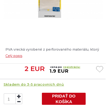
PVA vrecká vyrobené z perforovaného materiálu, ktorý
sa rýchlo a úplne rozpúšťa, bez toho aby zanechal
Celý popis
zvyšky. Perfektné riešenie pre precízne vnadenie s
použitím akejkoľvek zmesi....
2
EUR
cena po
registráciu:
1.9 EUR
Skladem do 3-5 pracovních dnů
PRIDAŤ DO
KOŠÍKA