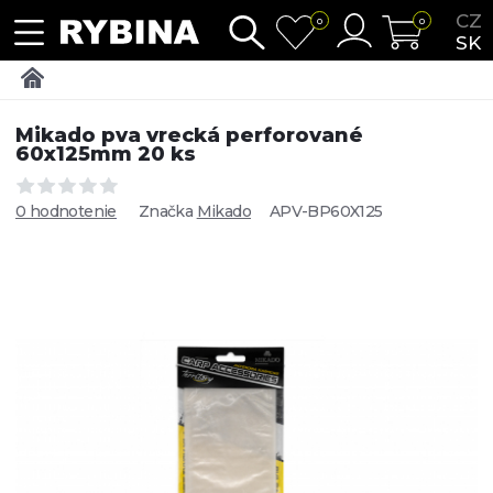
CZ
0
0
SK
Mikado pva vrecká perforované
60x125mm 20 ks
0 hodnotenie
Značka
Mikado
APV-BP60X125