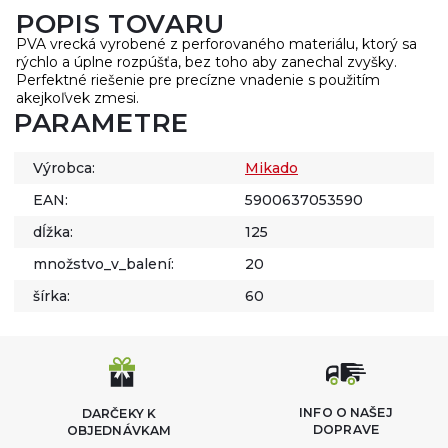
POPIS TOVARU
PVA vrecká vyrobené z perforovaného materiálu, ktorý sa
rýchlo a úplne rozpúšťa, bez toho aby zanechal zvyšky.
Perfektné riešenie pre precízne vnadenie s použitím
akejkoľvek zmesi.
PARAMETRE
Výrobca:
Mikado
EAN:
5900637053590
dĺžka:
125
množstvo_v_balení:
20
šírka:
60
INFO O NAŠEJ
DARČEKY K
DOPRAVE
OBJEDNÁVKAM