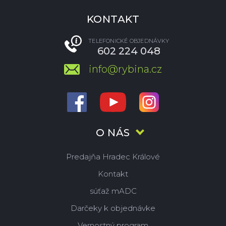
KONTAKT
TELEFONICKÉ OBJEDNÁVKY
602 224 048
info@rybina.cz
O NÁS
Predajňa Hradec Králové
Kontakt
súťaž mADC
Darčeky k objednávke
Vernostný program