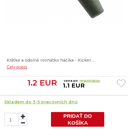
Krátke a odolné rovnátko háčika - Kicker....
Celý popis
1.2
EUR
cena po
registráciu:
1.1 EUR
Skladem do 3-5 pracovních dnů
PRIDAŤ DO
KOŠÍKA