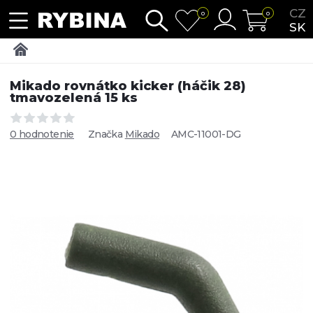
CZ
0
0
SK
Mikado rovnátko kicker (háčik 28)
tmavozelená 15 ks
0 hodnotenie
Značka
Mikado
AMC-11001-DG