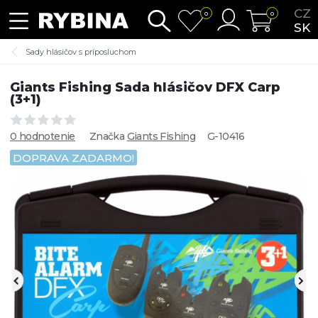
CZ
0
0
SK
Sady hlásičov s príposluchom
Giants Fishing Sada hlásičov DFX Carp
(3+1)
0 hodnotenie
Značka
Giants Fishing
G-10416
DOPRAVA ZADARMO!