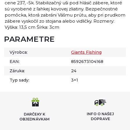
cene 237, -Sk. Stabilizačný uši pod hlásič zábere, ktoré
sú vyrobené z ľahkej kovovej zliatiny. Bezpečnostné
pomôcka, ktorá zabráni Vášmu prútu, aby pri prudkom
zábere vyskočil zo stojana alebo vidličky. Rozmery:
Výška: 13,5 cm Šírka: 3cm
PARAMETRE
Výrobca:
Giants Fishing
EAN:
8592673104168
Záruka:
24
Typ sady:
3+1
INFO O NAŠEJ
DARČEKY K
DOPRAVE
OBJEDNÁVKAM