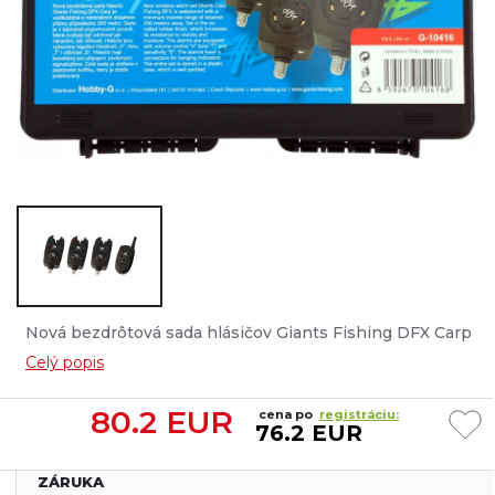
Nová bezdrôtová sada hlásičov Giants Fishing DFX Carp
je vodeodolná s minimálnym dosahom príjmu
Celý popis
priposluchu 200 metrov....
80.2
EUR
cena po
registráciu:
76.2 EUR
ZÁRUKA