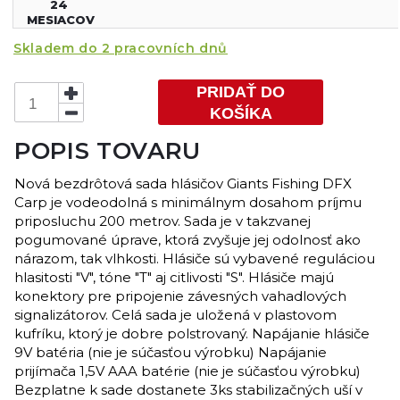
24
MESIACOV
Skladem do 2 pracovních dnů
PRIDAŤ DO
KOŠÍKA
POPIS TOVARU
Nová bezdrôtová sada hlásičov Giants Fishing DFX
Carp je vodeodolná s minimálnym dosahom príjmu
priposluchu 200 metrov. Sada je v takzvanej
pogumované úprave, ktorá zvyšuje jej odolnosť ako
nárazom, tak vlhkosti. Hlásiče sú vybavené reguláciou
hlasitosti "V", tóne "T" aj citlivosti "S". Hlásiče majú
konektory pre pripojenie závesných vahadlových
signalizátorov. Celá sada je uložená v plastovom
kufríku, ktorý je dobre polstrovaný. Napájanie hlásiče
9V batéria (nie je súčasťou výrobku) Napájanie
prijímača 1,5V AAA batérie (nie je súčasťou výrobku)
Bezplatne k sade dostanete 3ks stabilizačných uší v