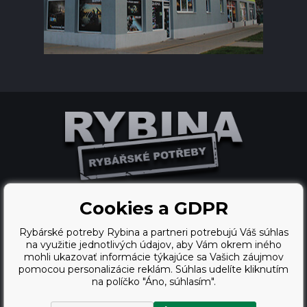
Cookies a GDPR
Ecommerce solutions
Rybárské potreby Rybina a partneri potrebujú Váš súhlas
BINARGON.cz
na využitie jednotlivých údajov, aby Vám okrem iného
mohli ukazovať informácie týkajúce sa Vašich záujmov
webdesign
pomocou personalizácie reklám. Súhlas udelíte kliknutím
Vortex Vision.cz
na políčko "Áno, súhlasím".