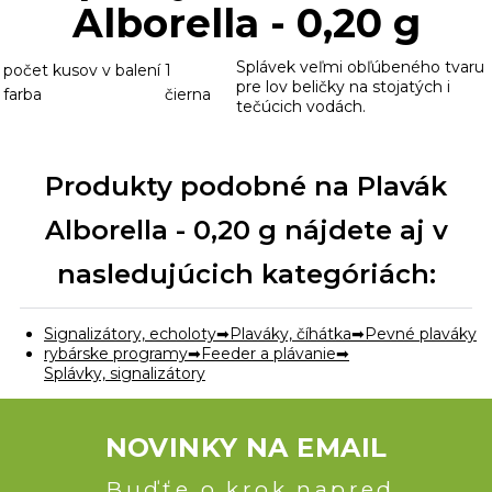
Alborella - 0,20 g
Splávek veľmi obľúbeného tvaru
počet kusov v balení
1
pre lov beličky na stojatých i
farba
čierna
tečúcich vodách.
Produkty podobné na Plavák
Alborella - 0,20 g nájdete aj v
nasledujúcich kategóriách:
Signalizátory, echoloty
Plaváky, číhátka
Pevné plaváky
rybárske programy
Feeder a plávanie
Splávky, signalizátory
NOVINKY NA EMAIL
Buďťe o krok napred