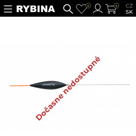
CZ
0
0
SK
Dočasne nedostupné