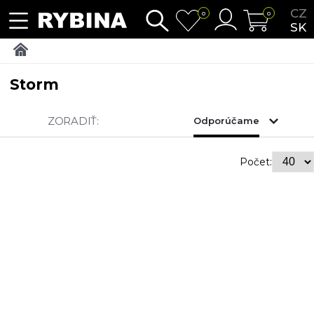
CZ
0
0
SK
Storm
ZORADIŤ:
Odporúčame
Počet: