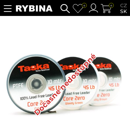
CZ
0
0
SK
Dočasne nedostupné