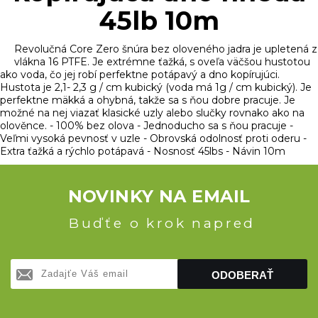
45lb 10m
Revolučná Core Zero šnúra bez oloveného jadra je upletená z
vlákna 16 PTFE. Je extrémne ťažká, s oveľa väčšou hustotou
ako voda, čo jej robí perfektne potápavý a dno kopírujúci.
Hustota je 2,1- 2,3 g / cm kubický (voda má 1g / cm kubický). Je
perfektne mäkká a ohybná, takže sa s ňou dobre pracuje. Je
možné na nej viazať klasické uzly alebo slučky rovnako ako na
olověnce. - 100% bez olova - Jednoducho sa s ňou pracuje -
Veľmi vysoká pevnosť v uzle - Obrovská odolnosť proti oderu -
Extra ťažká a rýchlo potápavá - Nosnosť 45lbs - Návin 10m
NOVINKY NA EMAIL
Buďťe o krok napred
ODOBERAŤ