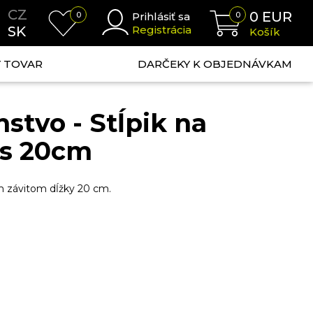
CZ
0
EUR
0
Prihlásiť sa
0
SK
Registrácia
Košík
NÝ TOVAR
DARČEKY K OBJEDNÁVKAM
stvo - Stĺpik na
ks 20cm
m závitom dĺžky 20 cm.