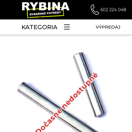
602 224 048
KATEGORIA
VÝPREDAJ
Dočasne nedostupné