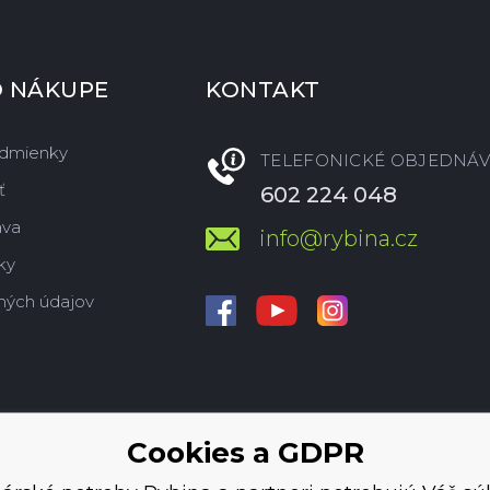
O NÁKUPE
KONTAKT
dmienky
TELEFONICKÉ OBJEDNÁV
ť
602 224 048
ava
info@rybina.cz
ky
ných údajov
Cookies a GDPR