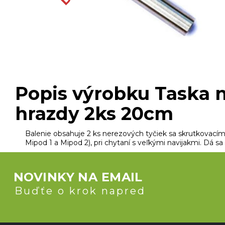
Oblečenie, obuv, okuliare
Nafukovacie člny, motory
Popis výrobku Taska n
hrazdy 2ks 20cm
Balenie obsahuje 2 ks nerezových tyčiek sa skrutkovacím 
Mipod 1 a Mipod 2), pri chytaní s veľkými navijakmi. Dá s
NOVINKY NA EMAIL
Buďťe o krok napred