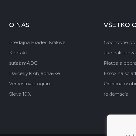
O NÁS
VŠETKO 
Predajňa Hradec Králové
Obchodné po
Kontakt
ako nakupova
súťaž mADC
Platba a dopr
Darčeky k objednávke
Essox na splát
Vernostný program
Ochrana osob
Sleva 10%
reklamácia