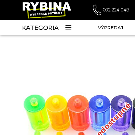
602 224 048
KATEGORIA
VÝPREDAJ
Dočasne nedostupné