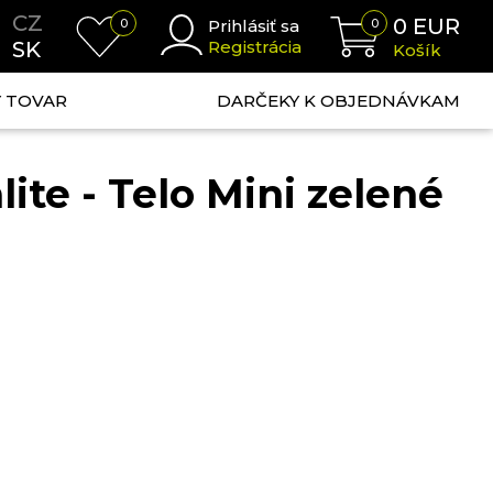
CZ
0
EUR
0
Prihlásiť sa
0
SK
Registrácia
Košík
NÝ TOVAR
DARČEKY K OBJEDNÁVKAM
lite - Telo Mini zelené