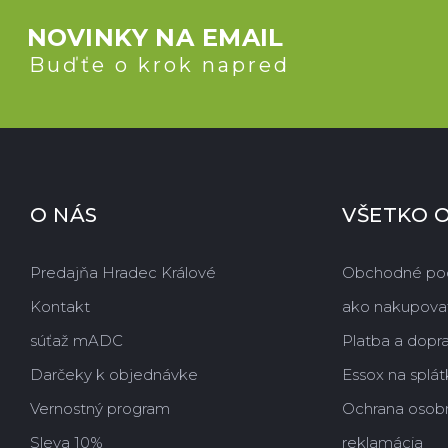
NOVINKY NA EMAIL
Buďťe o krok napred
O NÁS
VŠETKO 
Predajňa Hradec Králové
Obchodné po
Kontakt
ako nakupova
súťaž mADC
Platba a dopr
Darčeky k objednávke
Essox na splát
Vernostný program
Ochrana osob
Sleva 10%
reklamácia