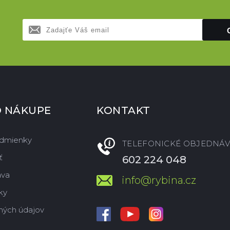
O NÁKUPE
KONTAKT
dmienky
TELEFONICKÉ OBJEDNÁV
ť
602 224 048
ava
info@rybina.cz
ky
ných údajov