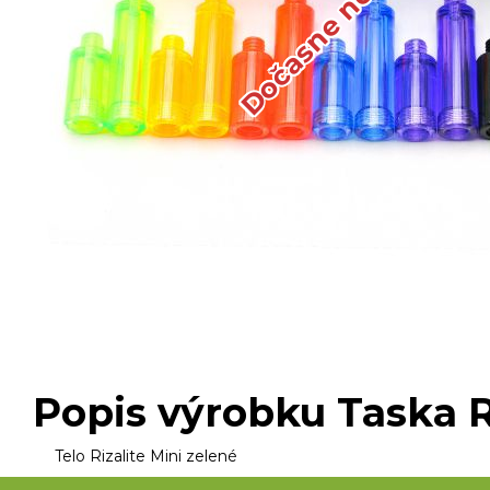
Oblečenie, obuv, okuliare
Nafukovacie člny, motory
Popis výrobku Taska Ri
Telo Rizalite Mini zelené