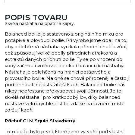
POPIS TOVARU
Skvělá nástraha na opatrné kapry.
Balanced boilie je sestaveno z originálního mixu pro
potápivé a plovoucí boilie. Při výrobě jsme dbali na to,
aby odlehčená nástraha vynikala přírodní chutí a vůní,
což způsobují velké podíly přírodních atraktorů a
extraktů daných příchutí boilie. Ty se po vhození do
vody začnou uvolňovat do okolí balancující nástrahy.
Nástraha je odlehčená na hranici potápivého a
plovoucího boilie. Na dně se chová přirozeněji a často ji
podlehnou ti nejostražitější kapři. Balanced boilie nás
nikdy nepřestane překvapovat svojí účinností. Je to
skvělá nástraha i pro krátkodobý lov, díky balanced
nástraze velmi rychle zjistíte, zda se na lovném místě
zdržují kapři.
Příchuť GLM Squid Strawberry
Toto boilie bylo první, které jsme vytvořili pod vlastní