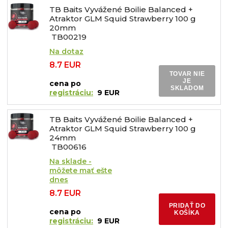
TB Baits Vyvážené Boilie Balanced +
Atraktor GLM Squid Strawberry 100 g
20mm
TB00219
Na dotaz
8.7 EUR
TOVAR NIE
JE
cena po
SKLADOM
registráciu:
9 EUR
TB Baits Vyvážené Boilie Balanced +
Atraktor GLM Squid Strawberry 100 g
24mm
TB00616
Na sklade -
môžete mať ešte
dnes
8.7 EUR
PRIDAŤ DO
cena po
KOŠÍKA
registráciu:
9 EUR