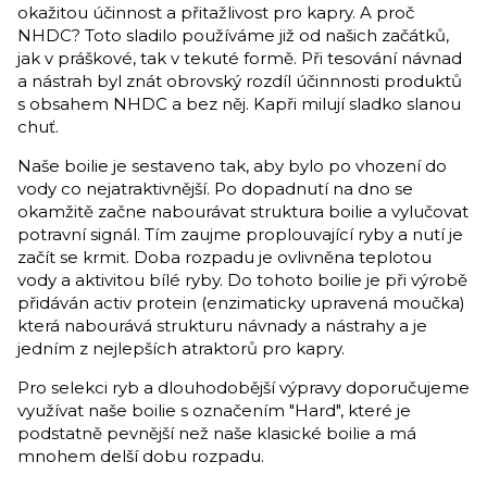
okažitou účinnost a přitažlivost pro kapry. A proč
NHDC? Toto sladilo používáme již od našich začátků,
jak v práškové, tak v tekuté formě. Při tesování návnad
a nástrah byl znát obrovský rozdíl účinnnosti produktů
s obsahem NHDC a bez něj. Kapři milují sladko slanou
chuť.
Naše boilie je sestaveno tak, aby bylo po vhození do
vody co nejatraktivnější. Po dopadnutí na dno se
okamžitě začne nabourávat struktura boilie a vylučovat
potravní signál. Tím zaujme proplouvající ryby a nutí je
začít se krmit. Doba rozpadu je ovlivněna teplotou
vody a aktivitou bílé ryby. Do tohoto boilie je při výrobě
přidáván activ protein (enzimaticky upravená moučka)
která nabourává strukturu návnady a nástrahy a je
jedním z nejlepších atraktorů pro kapry.
Pro selekci ryb a dlouhodobější výpravy doporučujeme
využívat naše boilie s označením "Hard", které je
podstatně pevnější než naše klasické boilie a má
mnohem delší dobu rozpadu.