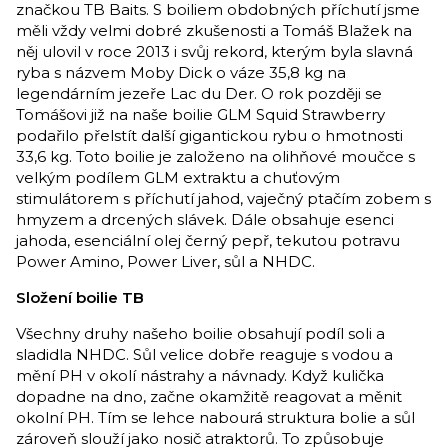
značkou TB Baits. S boiliem obdobných příchutí jsme
měli vždy velmi dobré zkušenosti a Tomáš Blažek na
něj ulovil v roce 2013 i svůj rekord, kterým byla slavná
ryba s názvem Moby Dick o váze 35,8 kg na
legendárním jezeře Lac du Der. O rok později se
Tomášovi již na naše boilie GLM Squid Strawberry
podařilo přelstít další gigantickou rybu o hmotnosti
33,6 kg. Toto boilie je založeno na olihňové moučce s
velkým podílem GLM extraktu a chuťovým
stimulátorem s příchutí jahod, vaječný ptačím zobem s
hmyzem a drcených slávek. Dále obsahuje esenci
jahoda, esenciální olej černý pepř, tekutou potravu
Power Amino, Power Liver, sůl a NHDC.
Složení boilie TB
Všechny druhy našeho boilie obsahují podíl soli a
sladidla NHDC. Sůl velice dobře reaguje s vodou a
mění PH v okolí nástrahy a návnady. Když kulička
dopadne na dno, začne okamžitě reagovat a měnit
okolní PH. Tím se lehce nabourá struktura bolie a sůl
zároveň slouží jako nosič atraktorů. To způsobuje