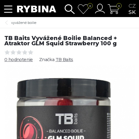
CZ
0
0
SK
vyvážené boilie
TB Baits Vyvážené Boilie Balanced +
Atraktor GLM Squid Strawberry 100 g
0 hodnotenie
Značka
TB Baits