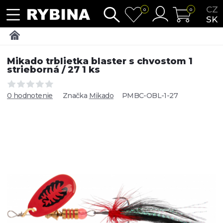
CZ
0
0
SK
Mikado trblietka blaster s chvostom 1
strieborná / 27 1 ks
0 hodnotenie
Značka
Mikado
PMBC-OBL-1-27