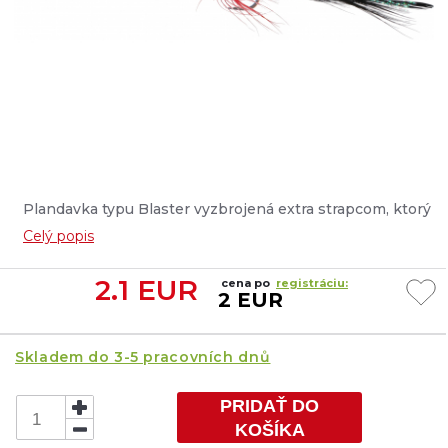
Plandavka typu Blaster vyzbrojená extra strapcom, ktorý
zakrýva trojháčik. Ide o ďalší prvok, ktorý zvyšuje
Celý popis
atraktivitu nástrahy, najmä pri love ostriežov a
pstruhov....
2.1
EUR
cena po
registráciu:
2 EUR
Skladem do 3-5 pracovních dnů
PRIDAŤ DO
KOŠÍKA