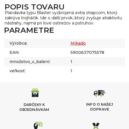
POPIS TOVARU
Plandavka typu Blaster vyzbrojená extra strapcom, ktorý
zakrýva trojháčik. Ide o ďalší prvok, ktorý zvyšuje atraktivitu
nástrahy, najmä pri love ostriežov a pstruhov.
PARAMETRE
Výrobca:
Mikado
EAN:
5900637075578
množstvo_v_balení:
1
veľkosť:
1
INFO O NAŠEJ
DARČEKY K
DOPRAVE
OBJEDNÁVKAM